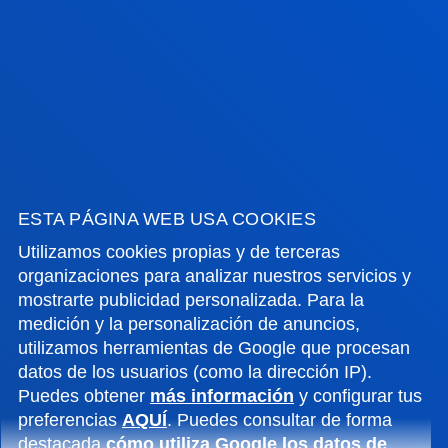
VER TODAS LAS NOTICIAS
FACULTADES
INFORMACIÓN DE INTERÉS
ESTA PÁGINA WEB USA COOKIES
ACTUALIDAD
Utilizamos cookies propias y de terceras
organizaciones para analizar nuestros servicios y
GESTIONES Y TRÁMITES
mostrarte publicidad personalizada. Para la
medición y la personalización de anuncios,
utilizamos herramientas de Google que procesan
Campus Bilbao
datos de los usuarios (como la dirección IP).
Conoce el campus
Puedes obtener
más información
y configurar tus
+34 944 139 000
preferencias
AQUÍ
. Puedes consultar de forma
destacada
cómo utiliza Google los datos de
Contacto