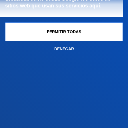
sitios web que usan sus servicios aquí
.
Campus San Sebastián
Conoce el campus
+34 943 326 600
PERMITIR TODAS
Contacto
DENEGAR
Sede Vitoria
Conoce la sede
+34 945 010 114
Contacto
Sede Madrid
Conoce la sede
+34 915 77 61 89
Contacto