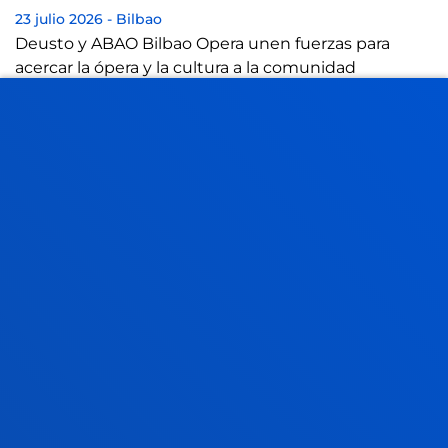
23 julio 2026
-
Bilbao
Deusto y ABAO Bilbao Opera unen fuerzas para
acercar la ópera y la cultura a la comunidad
universitaria
21 julio 2026
-
Bilbao
El Instituto de Derechos Humanos Pedro Arrupe
colabora con el Servicio Jesuita de Migrantes en
casos judiciales contra devoluciones de mi...
21 julio 2026
-
Bilbao
Una tesis de Deusto aboga por reformatear la idea
de liderazgo empresarial frente al "lado oscuro" de la
transformación digital