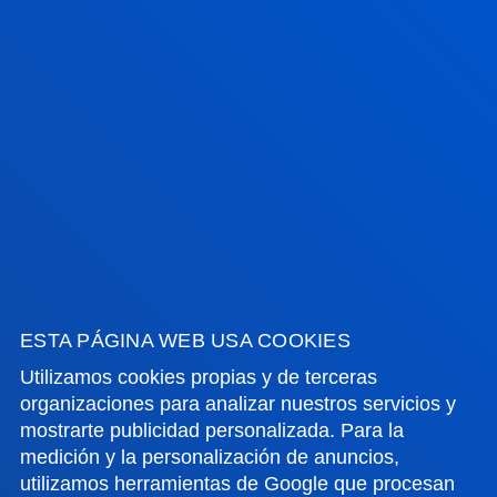
FACULTADES
INFORMACIÓN DE INTERÉS
Despacho: Despacho 310 D
ACTUALIDAD
GESTIONES Y TRÁMITES
Campus Bilbao
Conoce el campus
+34 944 139 000
ESTA PÁGINA WEB USA COOKIES
Contacto
Utilizamos cookies propias y de terceras
organizaciones para analizar nuestros servicios y
Campus San Sebastián
mostrarte publicidad personalizada. Para la
medición y la personalización de anuncios,
Conoce el campus
utilizamos herramientas de Google que procesan
+34 943 326 600