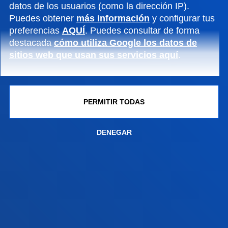
datos de los usuarios (como la dirección IP).
Contacto
Puedes obtener
más información
y configurar tus
preferencias
AQUÍ
. Puedes consultar de forma
Sede Vitoria
destacada
cómo utiliza Google los datos de
Conoce la sede
sitios web que usan sus servicios aquí
.
+34 945 010 114
Contacto
PERMITIR TODAS
Sede Madrid
Conoce la sede
DENEGAR
+34 915 77 61 89
Contacto