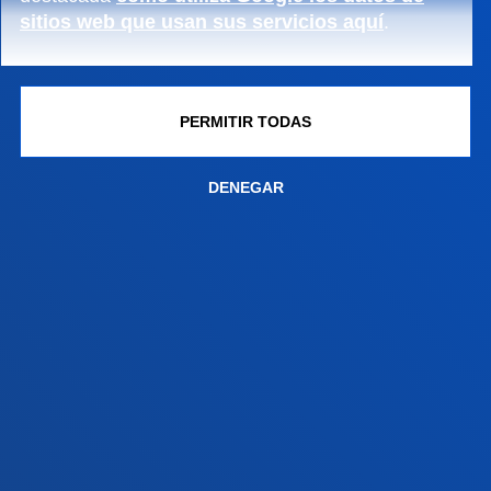
sitios web que usan sus servicios aquí
.
+34 945 010 114
Contacto
Sede Madrid
PERMITIR TODAS
Conoce la sede
+34 915 77 61 89
DENEGAR
Contacto
Contacto
Buzón de sugerencias
Politicas de privacidad y aviso legal
Canal ético
Mapa web