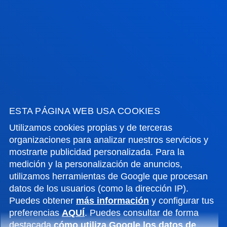
ACTUALIDAD
GESTIONES Y TRÁMITES
Campus Bilbao
Conoce el campus
+34 944 139 000
ESTA PÁGINA WEB USA COOKIES
Contacto
Utilizamos cookies propias y de terceras
Campus San Sebastián
organizaciones para analizar nuestros servicios y
mostrarte publicidad personalizada. Para la
Conoce el campus
medición y la personalización de anuncios,
+34 943 326 600
utilizamos herramientas de Google que procesan
Contacto
datos de los usuarios (como la dirección IP).
Puedes obtener
más información
y configurar tus
Sede Vitoria
preferencias
AQUÍ
. Puedes consultar de forma
Conoce la sede
destacada
cómo utiliza Google los datos de