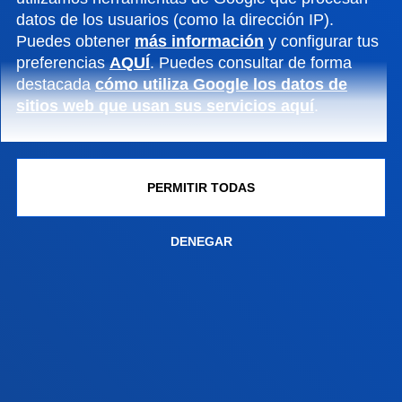
datos de los usuarios (como la dirección IP).
Campus Bilbao
Puedes obtener
más información
y configurar tus
Conoce el campus
preferencias
AQUÍ
. Puedes consultar de forma
+34 944 139 000
destacada
cómo utiliza Google los datos de
sitios web que usan sus servicios aquí
.
Contacto
Campus San Sebastián
Conoce el campus
PERMITIR TODAS
+34 943 326 600
Contacto
DENEGAR
Sede Vitoria
Conoce la sede
+34 945 010 114
Contacto
Sede Madrid