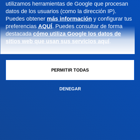
utilizamos herramientas de Google que procesan
Contacto
datos de los usuarios (como la dirección IP).
Puedes obtener
más información
y configurar tus
Campus San Sebastián
preferencias
AQUÍ
. Puedes consultar de forma
Conoce el campus
destacada
cómo utiliza Google los datos de
sitios web que usan sus servicios aquí
.
+34 943 326 600
Contacto
Sede Vitoria
PERMITIR TODAS
Conoce la sede
+34 945 010 114
DENEGAR
Contacto
Sede Madrid
Conoce la sede
+34 915 77 61 89
Contacto