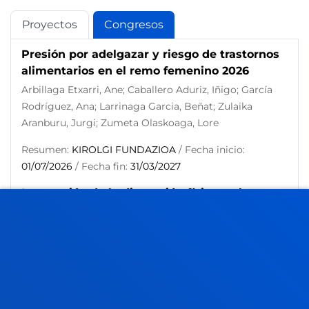
Proyectos
Congresos
Presión por adelgazar y riesgo de trastornos
alimentarios en el remo femenino 2026
Arbillaga Etxarri, Ane; Caballero Aduriz, Iñigo; García
Rodríguez, Ana; Larrinaga Garcia, Beñat; Zulaika
Aranburu, Jurgi; Zumeta Olaskoaga, Lore
Resumen:
KIROLGI FUNDAZIOA
/ Fecha inicio:
01/07/2026
/ Fecha fin:
31/03/2027
Integración de la dimensión física en la
herramienta BaTuran: hacia un modelo
integral de detección y prevención de la
fragilidad en personas mayores.
Beloki Marañón, Usue; Araolaza Arrieta, Maialen;
Etxeberria Erauskin, Bakarne; Mosteiro Pascual, Amaia;
Zumeta Olaskoaga, Lore