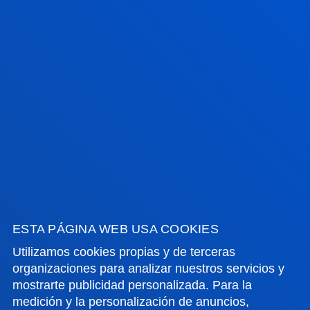
Resumen:
Fundación Hurkoa
/ Fecha inicio:
18/06/2026
/ Fecha fin:
17/06/2027
FACULTADES
INFORMACIÓN DE INTERÉS
ACTUALIDAD
GESTIONES Y TRÁMITES
ESTA PÁGINA WEB USA COOKIES
Utilizamos cookies propias y de terceras
Campus Bilbao
organizaciones para analizar nuestros servicios y
mostrarte publicidad personalizada. Para la
Conoce el campus
medición y la personalización de anuncios,
+34 944 139 000