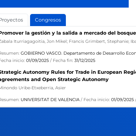
Proyectos
Congresos
Promover la gestión y la salida a mercado del bosque
Zabala Iturriagagoitia, Jon Mikel; Francis Grimbert, Stephanie; 
Resumen:
GOBIERNO VASCO. Departamento de Desarrollo Econó
Fecha inicio:
01/09/2025
/ Fecha fin:
31/12/2025
Strategic Autonomy Rules for Trade in European Regi
agreements and Open Strategic Autonomy
Minondo Uribe-Etxeberria, Asier
Resumen:
UNIVERSITAT DE VALENCIA
/ Fecha inicio:
01/09/2025
/