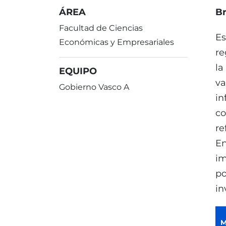
ÁREA
Br
Facultad de Ciencias
Es
Económicas y Empresariales
re
la
EQUIPO
va
Gobierno Vasco A
in
co
re
En
im
po
in
M