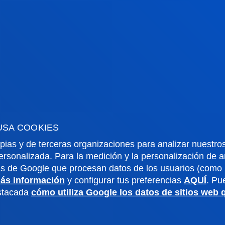
rmación de interés
Actualidad
dario académico
Deusto Agenda
teca
Noticias
o Campus
Redes Sociales
io Mayor
Revista Deusto
o Alumni
Blogs
USA COOKIES
o universitario
Gabinete de prensa
pias y de terceras organizaciones para analizar nuestros
aciones
ersonalizada. Para la medición y la personalización de 
as de Google que procesan datos de los usuarios (como l
ás información
y configurar tus preferencias
AQUÍ
. Pu
us San Sebastián
Sede Vitoria
estacada
cómo utiliza Google los datos de sitios web
noce el campus
Conoce la sede