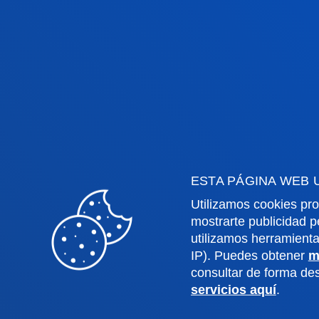
Facultades
Info
Ciencias de la Salud
Calen
Ciencias Sociales y Humanas
Biblio
Derecho
Deust
Deusto Business School
Coleg
Educación y Deporte
Deust
ESTA PÁGINA WEB 
Ingeniería
Archiv
Utilizamos cookies pro
Teología
Public
mostrarte publicidad p
utilizamos herramient
IP). Puedes obtener
m
Campus Bilbao
Camp
consultar de forma d
servicios aquí
.
Conoce el campus
Co