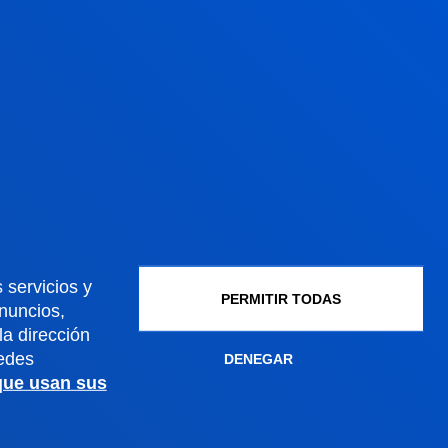
Gestiones y trámites
Admisión grados
Admisión posgrados
Admisión doctorados
Condiciones económicas
Becas y ayudas
Gestiones académicas
 servicios y
PERMITIR TODAS
anuncios,
a dirección
edes
DENEGAR
Sede Madrid
 que usan sus
Conoce la sede