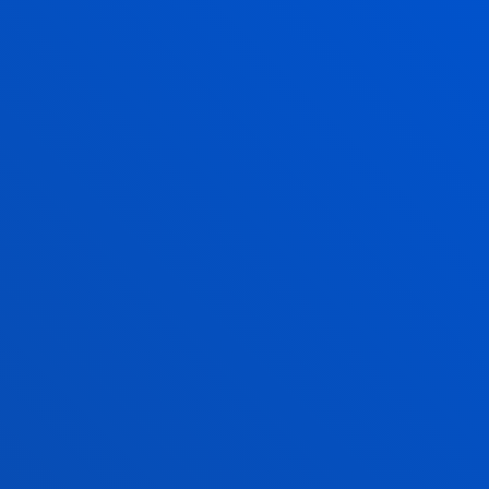
NORMAS ACADÉMICAS
Convocatorias máximas, condiciones de
permanencia, reconocimiento de créditos...
SABER MÁS
COMPETENCIAS
Competencias generales y específicas del Máster en
Asesoría Fiscal.
MÁS INFORMACIÓN