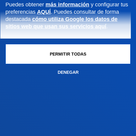
Puedes obtener
más información
y configurar tus
preferencias
AQUÍ
. Puedes consultar de forma
destacada
cómo utiliza Google los datos de
FACULTADES
sitios web que usan sus servicios aquí
.
INFORMACIÓN DE INTERÉS
PERMITIR TODAS
ACTUALIDAD
DENEGAR
GESTIONES Y TRÁMITES
Campus Bilbao
Conoce el campus
+34 944 139 000
Contacto
Campus San Sebastián