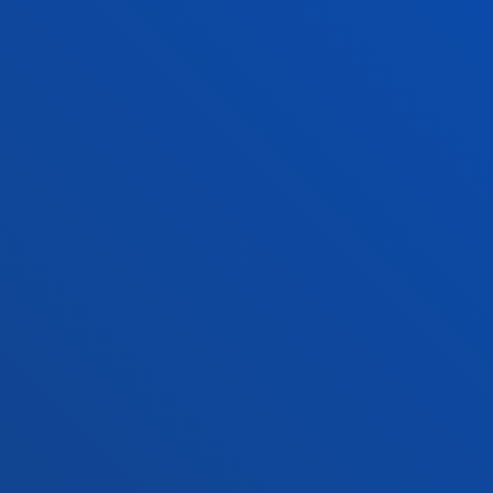
Conoce el campus
+34 943 326 600
Contacto
Sede Vitoria
Conoce la sede
+34 945 010 114
Contacto
Sede Madrid
Conoce la sede
+34 915 77 61 89
Contacto