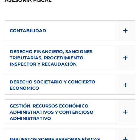
ASESORÍA FISCAL
+
CONTABILIDAD
SEMESTRE
DERECHO FINANCIERO, SANCIONES
+
TRIBUTARIAS, PROCEDIMIENTO
DESCARGAR
INSPECTOR Y RECAUDACIÓN
CONSULTA GUÍA
SEMESTRE
+
DERECHO SOCIETARIO Y CONCIERTO
S1
ECONÓMICO
DESCARGAR
ECTS
SEMESTRE
CONSULTA GUÍA
GESTIÓN, RECURSOS ECONÓMICO
+
ADMINISTRATIVOS Y CONTENCIOSO
5
DESCARGAR
S1
ADMINISTRATIVO
TIPO
CONSULTA GUÍA
ECTS
SEMESTRE
+
Obligatoria
IMPUESTOS SOBRE PERSONAS FÍSICAS
S1