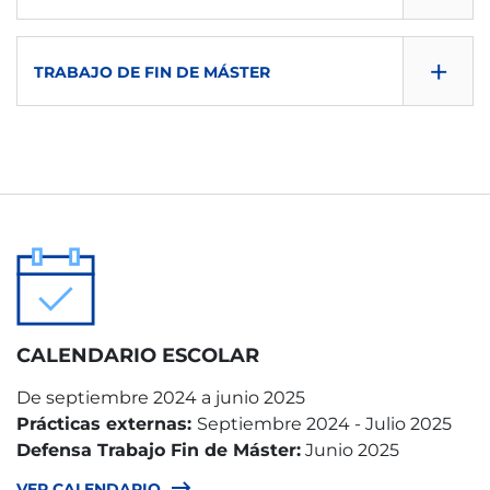
S2
es
1
Obligatoria
SEMESTRE
CONSULTA GUÍA
+
ECTS
TIPO
TRABAJO DE FIN DE MÁSTER
IDIOMA
DESCARGAR
S2
1
Obligatoria
es
SEMESTRE
CONSULTA GUÍA
ECTS
TIPO
IDIOMA
DESCARGAR
S2
1
Obligatoria
es
CONSULTA GUÍA
ECTS
TIPO
IDIOMA
S2
6
Obligatoria
es
ECTS
TIPO
IDIOMA
CALENDARIO ESCOLAR
6
Prácticas externas
es
De septiembre 2024 a junio 2025
TIPO
IDIOMA
Prácticas externas:
Septiembre 2024 - Julio 2025
Defensa Trabajo Fin de Máster:
Junio 2025
Trabajo fin de máster
es
VER CALENDARIO