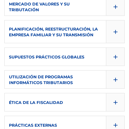
CONSULTA GUÍA
+
ECTS
MERCADO DE VALORES Y SU
TIPO
IDIOMA
TRIBUTACIÓN
DESCARGAR
S2
3
Obligatoria
es
SEMESTRE
CONSULTA GUÍA
ECTS
TIPO
+
PLANIFICACIÓN, REESTRUCTURACIÓN, LA
IDIOMA
DESCARGAR
S2
EMPRESA FAMILIAR Y SU TRANSMISIÓN
3
Obligatoria
en
CONSULTA GUÍA
ECTS
SEMESTRE
TIPO
IDIOMA
+
SUPUESTOS PRÁCTICOS GLOBALES
S2
6
DESCARGAR
Obligatoria
es
ECTS
SEMESTRE
TIPO
CONSULTA GUÍA
IDIOMA
+
UTILIZACIÓN DE PROGRAMAS
1
INFORMÁTICOS TRIBUTARIOS
DESCARGAR
Obligatoria
S2
es
SEMESTRE
TIPO
CONSULTA GUÍA
IDIOMA
+
ECTS
ÉTICA DE LA FISCALIDAD
DESCARGAR
Obligatoria
S2
es
4
SEMESTRE
CONSULTA GUÍA
IDIOMA
+
ECTS
TIPO
PRÁCTICAS EXTERNAS
DESCARGAR