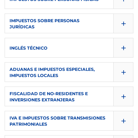
3
DESCARGAR
IDIOMA
ECTS
SEMESTRE
TIPO
CONSULTA GUÍA
+
IMPUESTOS SOBRE PERSONAS
es
3
JURÍDICAS
DESCARGAR
Obligatoria
S1
SEMESTRE
TIPO
CONSULTA GUÍA
IDIOMA
+
ECTS
INGLÉS TÉCNICO
DESCARGAR
Obligatoria
S1
es
2
SEMESTRE
CONSULTA GUÍA
IDIOMA
+
ECTS
ADUANAS E IMPUESTOS ESPECIALES,
TIPO
IMPUESTOS LOCALES
DESCARGAR
S1
es
6
Obligatoria
SEMESTRE
CONSULTA GUÍA
+
ECTS
FISCALIDAD DE NO-RESIDENTES E
TIPO
IDIOMA
INVERSIONES EXTRANJERAS
DESCARGAR
S1
7
Obligatoria
es
SEMESTRE
CONSULTA GUÍA
+
ECTS
IVA E IMPUESTOS SOBRE TRANSMISIONES
TIPO
IDIOMA
PATRIMONIALES
DESCARGAR
S2
2
Obligatoria
es
SEMESTRE