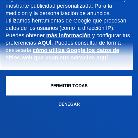
DITIONS
mostrarte publicidad personalizada. Para la
medición y la personalización de anuncios,
utilizamos herramientas de Google que procesan
ORMATION
datos de los usuarios (como la dirección IP).
Puedes obtener
más información
y configurar tus
preferencias
AQUÍ
. Puedes consultar de forma
destacada
cómo utiliza Google los datos de
sitios web que usan sus servicios aquí
.
FACULTADES
INFORMACIÓN DE INTERÉS
PERMITIR TODAS
ACTUALIDAD
DENEGAR
GESTIONES Y TRÁMITES