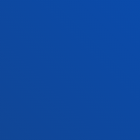
Campus Bilbao
Conoce el campus
+34 944 139 000
Contacto
Campus San Sebastián
Conoce el campus
+34 943 326 600
Contacto
Sede Vitoria
Conoce la sede
+34 945 010 114
Contacto
Sede Madrid