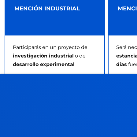
MENCIÓN INDUSTRIAL
MENCI
Participarás en un proyecto de
Será nec
investigación industrial
o de
estanci
desarrollo experimental
días
fue
VER INFORMACIÓN
MÁS IN