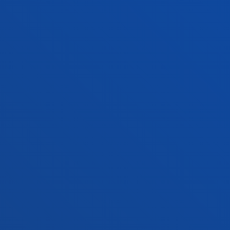
Conoce la sede
+34 945 010 114
Contacto
Sede Madrid
Conoce la sede
+34 915 77 61 89
Contacto
Contacto
Buzón de sugerencias
Politicas de privacidad y aviso legal
Canal ético
Mapa web