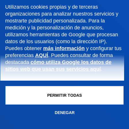
Utilizamos cookies propias y de terceras
organizaciones para analizar nuestros servicios y
mostrarte publicidad personalizada. Para la
Si vas a cursar tus estudios en la Universidad de
medición y la personalización de anuncios,
utilizamos herramientas de Google que procesan
Deusto, puedes beneficiarte de nuestros de
datos de los usuarios (como la dirección IP).
becas. Te informamos de los requisitos de acceso,
Puedes obtener
más información
y configurar tus
así como de las diferentes ayudas promovidas por
preferencias
AQUÍ
. Puedes consultar de forma
otros organismos.
destacada
cómo utiliza Google los datos de
sitios web que usan sus servicios aquí
.
CONDICIONES ECONÓMICAS
BECAS Y AYUDAS
PERMITIR TODAS
DENEGAR
GESTIÓN DE CALIDAD