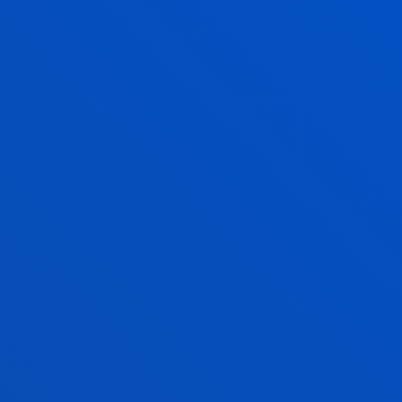
COMISIÓN ACADÉMICA
Coordinador del programa
Ricardo Pazos (Universidad Pontificia Comillas)
Comisión académica del programa:
Ricardo Pazos (Universidad Pontificia Comillas)
Itziar Casanueva (Universidad de Deusto)
Sergio Llebaría (Universidad Ramon Llull)
VER MAS