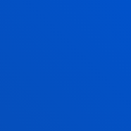
POR QUÉ ESTE
DOCTORADO
EN EL PROGRAMA SE DESARROLLA
EL ANÁLISIS ECONÓMICO DEL DERECHO
SE ABRE Y PROMUEVE