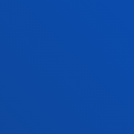
UNA TITULACIÓN CON
GARANTÍAS
MÁS INFORMACIÓN
INFORME DE ANÁLISIS Y MEJORA DEL TÍTULO. CURSO
2024/2025
FACULTADES
INFORMACIÓN DE INTERÉS