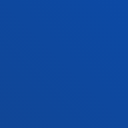
ACTUALIDAD
GESTIONES Y TRÁMITES
Campus Bilbao
Conoce el campus
+34 944 139 000
Contacto
Campus San Sebastián
Conoce el campus
+34 943 326 600
Contacto
Sede Vitoria