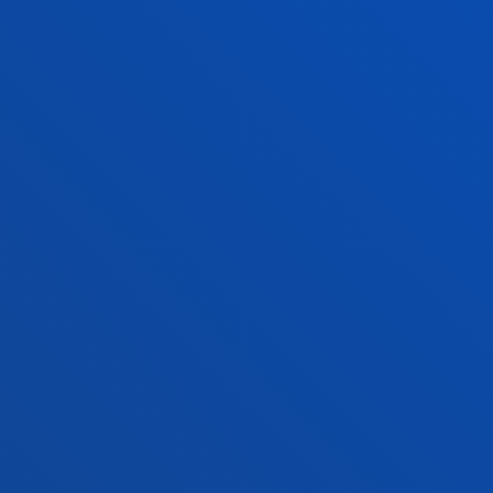
Campus Bilbao
Conoce el campus
+34 944 139 000
Contacto
Campus San Sebastián
Conoce el campus
+34 943 326 600
Contacto
Sede Vitoria
Conoce la sede
+34 945 010 114
Contacto
Sede Madrid