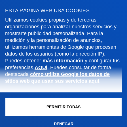
ESTA PÁGINA WEB USA COOKIES
Utilizamos cookies propias y de terceras
organizaciones para analizar nuestros servicios y
mostrarte publicidad personalizada. Para la
medición y la personalización de anuncios,
utilizamos herramientas de Google que procesan
datos de los usuarios (como la dirección IP).
Puedes obtener
más información
y configurar tus
FACULTADES
preferencias
AQUÍ
. Puedes consultar de forma
destacada
cómo utiliza Google los datos de
INFORMACIÓN DE INTERÉS
sitios web que usan sus servicios aquí
.
ACTUALIDAD
PERMITIR TODAS
GESTIONES Y TRÁMITES
DENEGAR