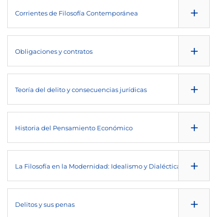
NULL
NULL
+
NULL
Corrientes de Filosofía Contemporánea
1º
6
FB
NULL
NULL
+
NULL
Obligaciones y contratos
1º
6
OB
NULL
NULL
+
NULL
Teoría del delito y consecuencias jurídicas
1º
6
OB
NULL
NULL
+
NULL
Historia del Pensamiento Económico
1º
6
OB
NULL
NULL
+
NULL
La Filosofía en la Modernidad: Idealismo y Dialéctica
2º
6
OB
NULL
NULL
+
NULL
Delitos y sus penas
2º
6
OB