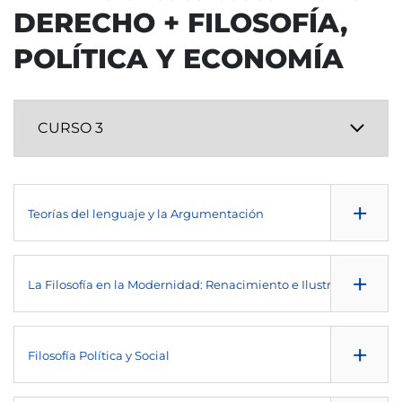
IMPARTIDA EN
TIPO
DERECHO + FILOSOFÍA,
6
es
O
POLÍTICA Y ECONOMÍA
IMPARTIDA EN
TIPO
es
B
TIPO
O
+
Teorías del lenguaje y la Argumentación
NULL
+
La Filosofía en la Modernidad: Renacimiento e Ilustración
1º
NULL
NULL
+
Filosofía Política y Social
1º
6