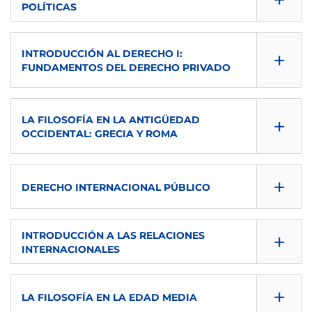
POLÍTICAS
DESCARGAR
1º
6
CONSULTA GUÍA
SEMESTRE
ECTS
IMPARTIDA EN
+
INTRODUCCIÓN AL DERECHO I:
DESCARGAR
1º
FUNDAMENTOS DEL DERECHO PRIVADO
6
es
SEMESTRE
ECTS
CONSULTA GUÍA
IMPARTIDA EN
TIPO
+
LA FILOSOFÍA EN LA ANTIGÜEDAD
1º
6
DESCARGAR
es
OCCIDENTAL: GRECIA Y ROMA
B
ECTS
IMPARTIDA EN
SEMESTRE
TIPO
CONSULTA GUÍA
+
6
es
DERECHO INTERNACIONAL PÚBLICO
1º
B
DESCARGAR
IMPARTIDA EN
TIPO
ECTS
CONSULTA GUÍA
SEMESTRE
+
INTRODUCCIÓN A LAS RELACIONES
es
B
6
INTERNACIONALES
DESCARGAR
1º
TIPO
CONSULTA GUÍA
IMPARTIDA EN
SEMESTRE
+
ECTS
LA FILOSOFÍA EN LA EDAD MEDIA
B
DESCARGAR
es
2º