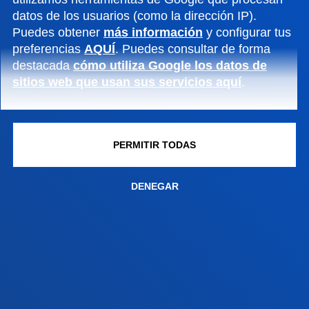
datos de los usuarios (como la dirección IP).
Contacto
Puedes obtener
más información
y configurar tus
Sede Vitoria
preferencias
AQUÍ
. Puedes consultar de forma
destacada
cómo utiliza Google los datos de
Conoce la sede
sitios web que usan sus servicios aquí
.
+34 945 010 114
Contacto
Sede Madrid
PERMITIR TODAS
Conoce la sede
DENEGAR
+34 915 77 61 89
Contacto