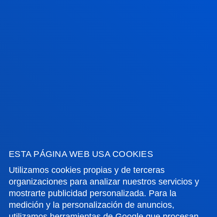
FACULTADES
INFORMACIÓN DE INTERÉS
ACTUALIDAD
GESTIONES Y TRÁMITES
Campus Bilbao
Conoce el campus
+34 944 139 000
ESTA PÁGINA WEB USA COOKIES
Contacto
Utilizamos cookies propias y de terceras
organizaciones para analizar nuestros servicios y
Campus San Sebastián
mostrarte publicidad personalizada. Para la
Conoce el campus
medición y la personalización de anuncios,
+34 943 326 600
utilizamos herramientas de Google que procesan