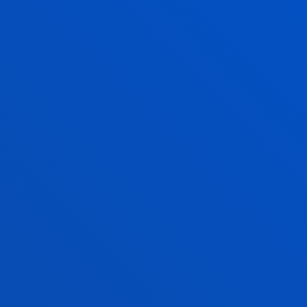
BECAS MÁSTERES UNIVERSITARIOS DEUSTO
BUSINESS SCHOOL
BECAS DEUSTO PARA GRADO
RESOLVEMOS TUS DUDAS
CAMPUS BILBAO
Avda. de las Universidades 24
48007 Bilbao
944 139 161
944 139 147
becas.bilbao@deusto.es