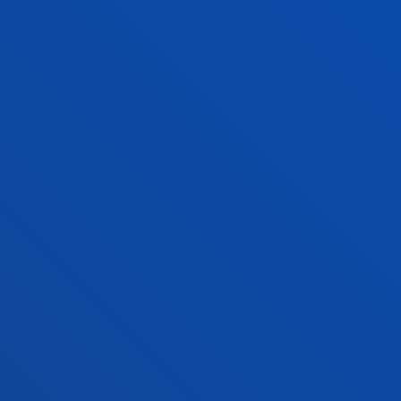
FACULTADES
INFORMACIÓN DE INTERÉS
ACTUALIDAD
GESTIONES Y TRÁMITES
Campus Bilbao
Conoce el campus
+34 944 139 000
Contacto