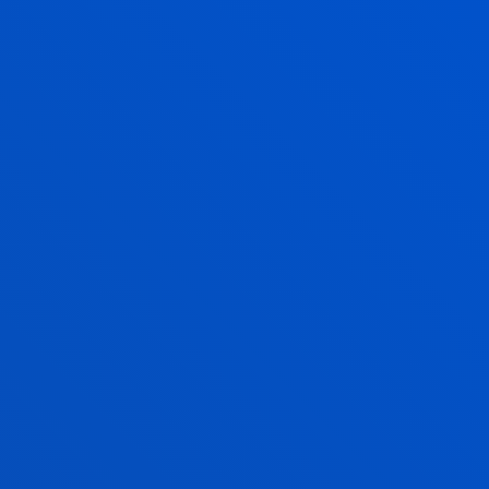
financiera
La entidad financiera concreta con el alumno, fecha,
lugar y hora para la
formalización y firma del
préstamo.
En el caso de alumnos menores de edad, los
préstamos se formalizan en el mes de enero.
Orden del Rector 14/2015, de 16 de septiembre de
2015, por la que se establece el procedimiento para
la gestión del programa de Préstamos al Honor de la
Universidad de Deusto.
BECAS RELACIONADAS