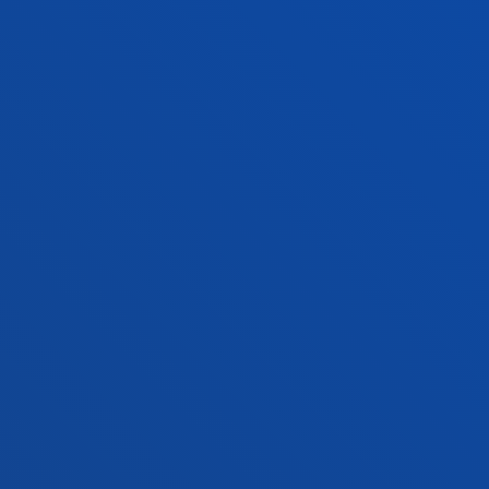
Campus San Sebastián
Conoce el campus
+34 943 326 600
Contacto
Sede Vitoria
Conoce la sede
+34 945 010 114
Contacto
Sede Madrid
Conoce la sede
+34 915 77 61 89
Contacto