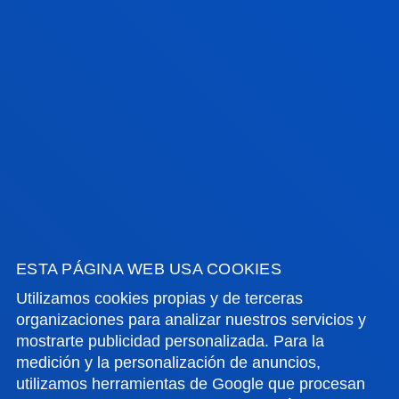
CAMPUS DE SAN SEBASTIÁN
Camino de Mundaiz 50
20012 - San Sebastián
943 326 280
becas.donostia@deusto.es
SEDE VITORIA
Egibide-Arriaga
Portal de Arriaga, 62
01013 - Vitoria
945 010 114
ESTA PÁGINA WEB USA COOKIES
becas.vitoria@deusto.es
Utilizamos cookies propias y de terceras
organizaciones para analizar nuestros servicios y
Horario
mostrarte publicidad personalizada. Para la
medición y la personalización de anuncios,
Campus
Bilbao
utilizamos herramientas de Google que procesan
Lunes a Viernes: 9:00 - 13:00