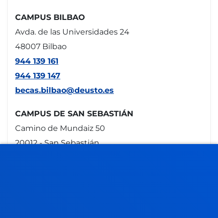
CAMPUS BILBAO
Avda. de las Universidades 24
48007 Bilbao
944 139 161
944 139 147
becas.bilbao@deusto.es
CAMPUS DE SAN SEBASTIÁN
Camino de Mundaiz 50
20012 - San Sebastián
943 326 280
becas.donostia@deusto.es
SEDE VITORIA
Egibide-Arriaga