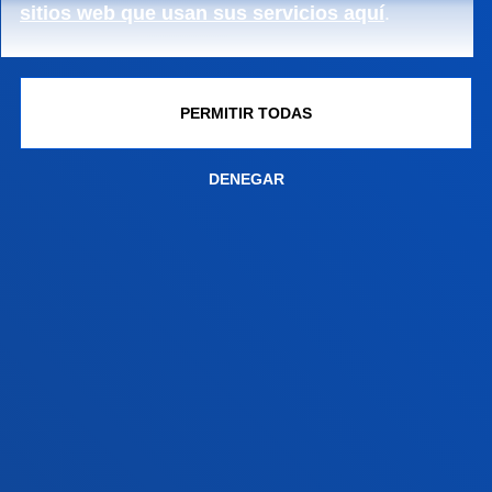
sitios web que usan sus servicios aquí
.
GESTIONES Y TRÁMITES
PERMITIR TODAS
Campus Bilbao
Conoce el campus
DENEGAR
+34 944 139 000
Contacto
Campus San Sebastián
Conoce el campus
+34 943 326 600
Contacto
Sede Vitoria
Conoce la sede