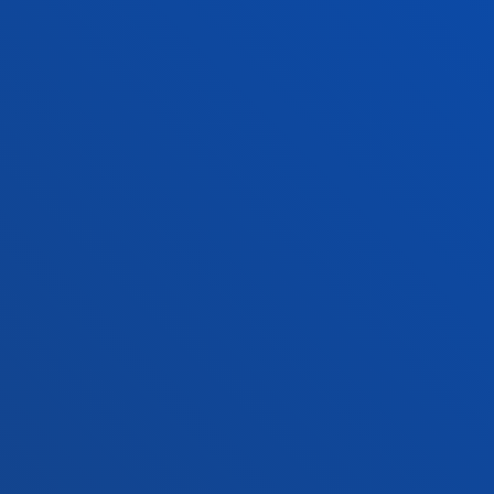
+34 945 010 114
Contacto
Sede Madrid
Conoce la sede
+34 915 77 61 89
Contacto
Contacto
Buzón de sugerencias
Politicas de privacidad y aviso legal
Canal ético
Mapa web