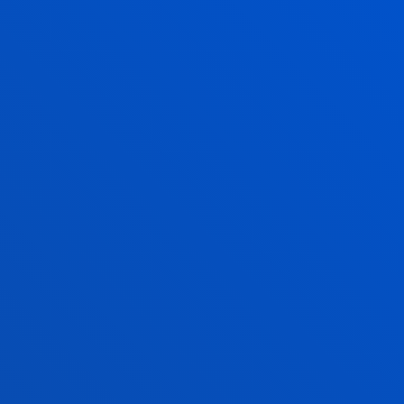
Portal de Arriaga, 62
01013 - Vitoria
945 010 114
becas.vitoria@deusto.es
Horario
Campus
Bilbao
Lunes a Viernes: 9:00 - 13:00
Además, Martes y Jueves: 15:00 - 17:00
Julio: sólo mañana
Agosto: cerrado
Campus
San Sebastian
Lunes a viernes: 9:00 - 13:00h
además, Martes de Jueves: 15:00 - 17:00
Julio: sólo mañana