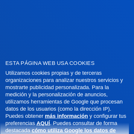
Agosto: cerrado
Sede
Vitoria
Lunes a Viernes de 13:30 a 19:30. Miércoles
Cerrado.
Junio, a partir del 20 cambia a mañana. De 9 a
14h. Miércoles Cerrado.
Julio de 8:30 a 13:30h. Miércoles Cerrado.
Agosto cerrado.
ESTA PÁGINA WEB USA COOKIES
Utilizamos cookies propias y de terceras
organizaciones para analizar nuestros servicios y
mostrarte publicidad personalizada. Para la
medición y la personalización de anuncios,
FACULTADES
utilizamos herramientas de Google que procesan
datos de los usuarios (como la dirección IP).
Puedes obtener
más información
y configurar tus
INFORMACIÓN DE INTERÉS
preferencias
AQUÍ
. Puedes consultar de forma
destacada
cómo utiliza Google los datos de
ACTUALIDAD