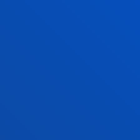
Admisión doctorados
Condiciones económicas
Becas y ayudas
Gestiones académicas
Sede Madrid
Conoce la sede
+34 915 77 61 89
Contacto