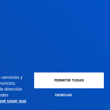
Julio de 8:30 a
13:30h. Miércoles
Cerrado.
Agosto cerrado.
 servicios y
PERMITIR TODAS
Gestiones y trámites
anuncios,
a dirección
edes
DENEGAR
Admisión grados
 que usan sus
Admisión posgrados