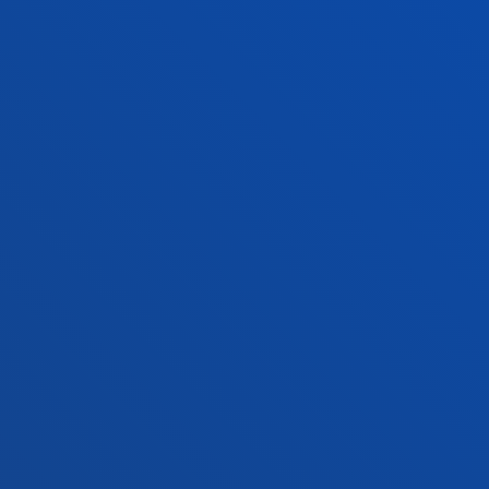
Derecho
Deust
Deusto Business School
Coleg
Educación y Deporte
Deust
Ingeniería
Archiv
Teología
Public
Campus Bilbao
Camp
Conoce el campus
Co
+34 944 139 000
+3
Contacto
C
Contacto
Buzón de
Politicas de pr
sugerencias
legal