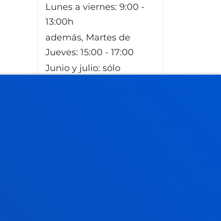
Lunes a viernes: 9:00 -
13:00h
además, Martes de
Jueves: 15:00 - 17:00
Junio y julio: sólo
mañana
Agosto: cerrado
Sede
Vitoria
Lunes a Viernes de 13:30
a 19:30. Miércoles
Cerrado.
Junio, a partir del 20
cambia a mañana. De 9
a 14h. Miércoles Cerrado.