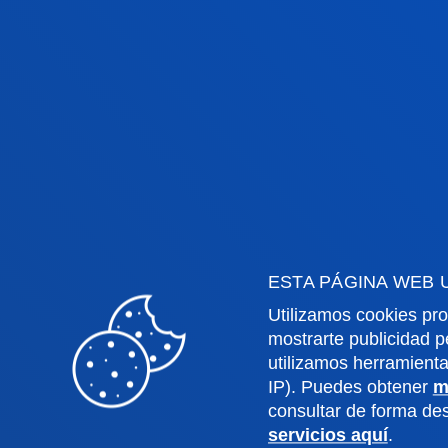
ESTA PÁGINA WEB 
Utilizamos cookies pro
Facultades
Info
mostrarte publicidad p
utilizamos herramient
IP). Puedes obtener
m
Ciencias de la Salud
Calen
consultar de forma d
Ciencias Sociales y Humanas
Biblio
servicios aquí
.