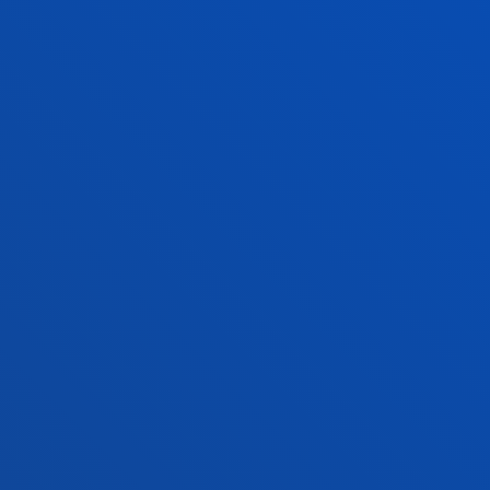
o Campus
Redes Sociales
io Mayor
Revista Deusto
o Alumni
Blogs
o universitario
Gabinete de prensa
aciones
us San Sebastián
Sede Vitoria
noce el campus
Conoce la sede
4 943 326 600
+34 945 010 114
ontacto
Contacto
ivacidad y aviso
Canal
Mapa
ético
web