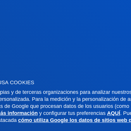
USA COOKIES
pias y de terceras organizaciones para analizar nuestros
rmación de interés
Actualidad
ersonalizada. Para la medición y la personalización de 
as de Google que procesan datos de los usuarios (como l
ás información
y configurar tus preferencias
AQUÍ
. Pu
dario académico
Deusto Agenda
estacada
cómo utiliza Google los datos de sitios web
teca
Noticias