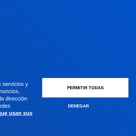
Gestiones y trámites
Admisión grados
Admisión posgrados
 servicios y
Admisión doctorados
PERMITIR TODAS
anuncios,
Condiciones económicas
a dirección
Becas y ayudas
edes
DENEGAR
Gestiones académicas
 que usan sus