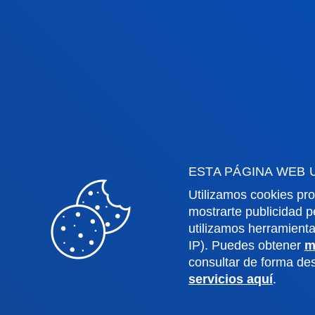
Facultades
Info
Ciencias de la Salud
Calen
ESTA PÁGINA WEB 
Ciencias Sociales y Humanas
Biblio
Utilizamos cookies pro
Derecho
Deust
mostrarte publicidad p
Deusto Business School
Coleg
utilizamos herramient
Educación y Deporte
Deust
IP). Puedes obtener
m
Ingeniería
Archiv
consultar de forma d
servicios aquí
.
Teología
Public