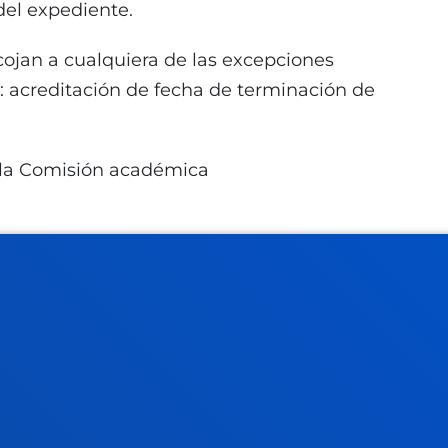
del expediente.
acojan a cualquiera de las excepciones
 c): acreditación de fecha de terminación de
e la Comisión académica
toria:
16/01/2026 al 27/02/2026 a las 14:00
23 de febrero 2026
deusto.es