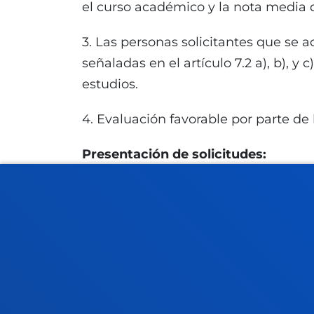
el curso académico y la nota media 
3. Las personas solicitantes que se 
señaladas en el artículo 7.2 a), b), y
estudios.
4. Evaluación favorable por parte d
Presentación de solicitudes:
Protocolo interno
de solicitud
Fechas de solicitud de la convoca
Plazo interno de solicitud:
lunes,
E-mail de consulta:
ayudas.fpi@