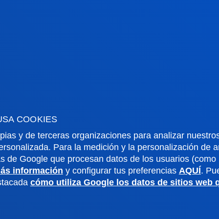
rmación de interés
Actualidad
dario académico
Deusto Agenda
USA COOKIES
teca
Noticias
pias y de terceras organizaciones para analizar nuestros
o Campus
Redes Sociales
ersonalizada. Para la medición y la personalización de 
io Mayor
Revista Deusto
as de Google que procesan datos de los usuarios (como l
o Alumni
Blogs
ás información
y configurar tus preferencias
AQUÍ
. Pu
o universitario
Gabinete de prensa
estacada
cómo utiliza Google los datos de sitios web
aciones