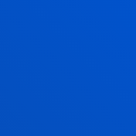
todos ellos caracterizados por una alta diversidad
social y una baja presencia actual de coches
eléctricos.
Mediante talleres con ciudadanos y análisis
computacionales, V2G-QUESTS ha generado
directrices concretas para que ayuntamientos y
empresas energéticas diseñen planes de transición
energética más inclusivos. En el equipo, junto a
Cruz Enrique Borges, están Ana María Macarulla,
José Ignacio García Quintanilla y Asier Divasson,
además de una amplia red de investigadores que
han colaborado en el proyecto.
Acreditaciones del Sello de Impacto de la
Investigación