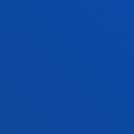
VER TODAS LAS NOTICIAS
FACULTADES
INFORMACIÓN DE INTERÉS
ACTUALIDAD
GESTIONES Y TRÁMITES
Campus Bilbao
Conoce el campus
+34 944 139 000
Contacto