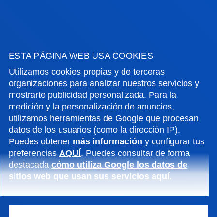
adultos mayores frágiles; y el proyecto «SokaHealth»
de Arkaitz Castañeda, vinculado a un contrato de
servicio con la Federación Internacional de Sokatira.
ESTA PÁGINA WEB USA COOKIES
Utilizamos cookies propias y de terceras
organizaciones para analizar nuestros servicios y
mostrarte publicidad personalizada. Para la
NOTICIAS RELACIONADAS
medición y la personalización de anuncios,
utilizamos herramientas de Google que procesan
datos de los usuarios (como la dirección IP).
Puedes obtener
más información
y configurar tus
10 junio 2026
-
Universidad de Deusto
preferencias
AQUÍ
. Puedes consultar de forma
El neurólogo y docente en la Universidad de
destacada
cómo utiliza Google los datos de
Deusto, Juan José Poza, recibe el Premio SEN
sitios web que usan sus servicios aquí
.
Epilepsia por su labor científica