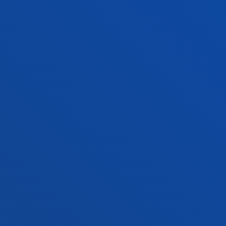
Campus San Sebastián
Conoce el campus
+34 943 326 600
Contacto
Sede Vitoria
Conoce la sede
+34 945 010 114
Contacto
Sede Madrid
Conoce la sede
+34 915 77 61 89
Contacto