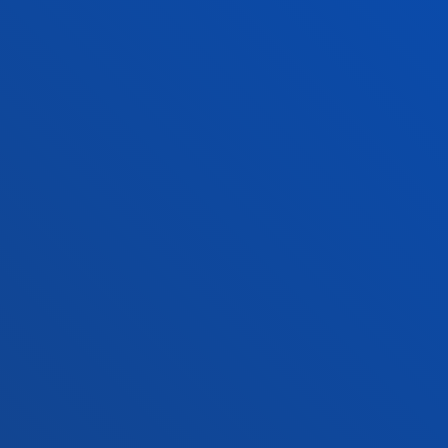
Sede Vitoria
Conoce la sede
+34 945 010 114
Contacto
Sede Madrid
Conoce la sede
+34 915 77 61 89
Contacto
Contacto
Buzón de sugerencias