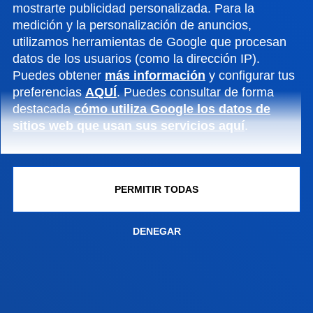
mostrarte publicidad personalizada. Para la
medición y la personalización de anuncios,
INFORMACIÓN DE INTERÉS
utilizamos herramientas de Google que procesan
datos de los usuarios (como la dirección IP).
ACTUALIDAD
Puedes obtener
más información
y configurar tus
preferencias
AQUÍ
. Puedes consultar de forma
GESTIONES Y TRÁMITES
destacada
cómo utiliza Google los datos de
sitios web que usan sus servicios aquí
.
Campus Bilbao
Conoce el campus
PERMITIR TODAS
+34 944 139 000
Contacto
DENEGAR
Campus San Sebastián
Conoce el campus
+34 943 326 600
Contacto