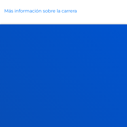
Más información sobre la carrera
NOTICIAS RELACIONADAS
23 julio 2026
-
Bilbao
Deusto y ABAO Bilbao Opera unen fuerzas para
acercar la ópera y la cultura a la comunidad
universitaria
21 julio 2026
-
Bilbao
El Instituto de Derechos Humanos Pedro Arrupe
colabora con el Servicio Jesuita de Migrantes en
casos judiciales contra devoluciones de mi...