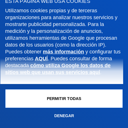
ESTA PÁGINA WEB USA COOKIES
INFORMACIÓN DE INTERÉS
Utilizamos cookies propias y de terceras
organizaciones para analizar nuestros servicios y
ACTUALIDAD
mostrarte publicidad personalizada. Para la
medición y la personalización de anuncios,
utilizamos herramientas de Google que procesan
GESTIONES Y TRÁMITES
datos de los usuarios (como la dirección IP).
Puedes obtener
más información
y configurar tus
Campus Bilbao
preferencias
AQUÍ
. Puedes consultar de forma
destacada
cómo utiliza Google los datos de
Conoce el campus
sitios web que usan sus servicios aquí
.
+34 944 139 000
Contacto
Campus San Sebastián
PERMITIR TODAS
Conoce el campus
+34 943 326 600
DENEGAR
Contacto