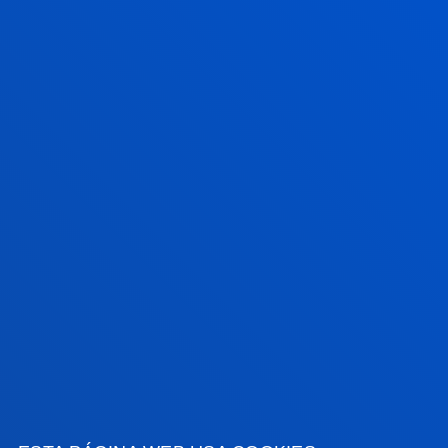
17 julio 2026
-
Bilbao
Javier García Zubía, reconocido con el Premio
Ramón Llull en los galardones SCIE–Fundación
BBVA 2026
16 julio 2026
-
bti Human Technology
Deusto y la Fundación Eduardo Anitua firman un
convenio de colaboración para impulsar formación
avanzada en medicina regenerativa
VER TODAS LAS NOTICIAS
FACULTADES