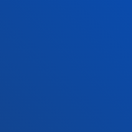
Sede Vitoria
Conoce la sede
+34 945 010 114
Contacto
Sede Madrid
Conoce la sede
+34 915 77 61 89
Contacto
Contacto
Buzón de sugerencias