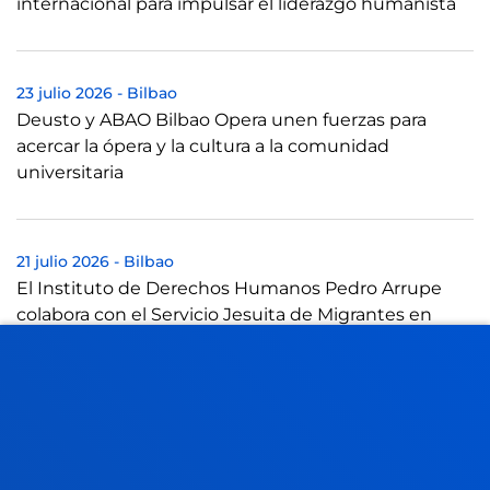
internacional para impulsar el liderazgo humanista
23 julio 2026
-
Bilbao
Deusto y ABAO Bilbao Opera unen fuerzas para
acercar la ópera y la cultura a la comunidad
universitaria
21 julio 2026
-
Bilbao
El Instituto de Derechos Humanos Pedro Arrupe
colabora con el Servicio Jesuita de Migrantes en
casos judiciales contra devoluciones de mi...
21 julio 2026
-
Bilbao
Una tesis de Deusto aboga por reformatear la idea
de liderazgo empresarial frente al "lado oscuro" de la