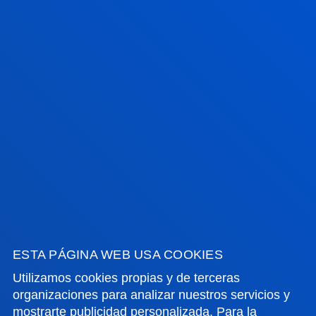
transformación digital
VER TODAS LAS NOTICIAS
FACULTADES
INFORMACIÓN DE INTERÉS
ACTUALIDAD
GESTIONES Y TRÁMITES
ESTA PÁGINA WEB USA COOKIES
Utilizamos cookies propias y de terceras
Campus Bilbao
organizaciones para analizar nuestros servicios y
mostrarte publicidad personalizada. Para la