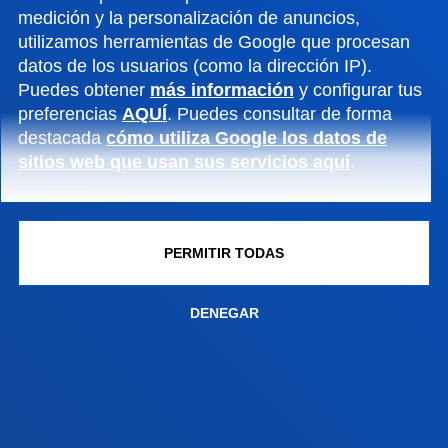
Conoce el campus
medición y la personalización de anuncios,
+34 944 139 000
utilizamos herramientas de Google que procesan
Contacto
datos de los usuarios (como la dirección IP).
Puedes obtener
más información
y configurar tus
Campus San Sebastián
preferencias
AQUÍ
. Puedes consultar de forma
destacada
cómo utiliza Google los datos de
Conoce el campus
sitios web que usan sus servicios aquí
.
+34 943 326 600
Contacto
Sede Vitoria
PERMITIR TODAS
Conoce la sede
+34 945 010 114
DENEGAR
Contacto
Sede Madrid
Conoce la sede