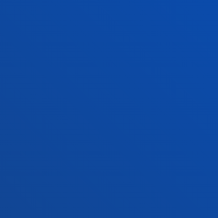
Campus San Sebastián
Conoce el campus
+34 943 326 600
Contacto
Sede Vitoria
Conoce la sede
+34 945 010 114
Contacto
Sede Madrid
Conoce la sede
+34 915 77 61 89
Contacto