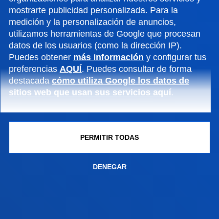
mostrarte publicidad personalizada. Para la
VER TODAS LAS NOTICIAS
medición y la personalización de anuncios,
utilizamos herramientas de Google que procesan
datos de los usuarios (como la dirección IP).
FACULTADES
Puedes obtener
más información
y configurar tus
preferencias
AQUÍ
. Puedes consultar de forma
INFORMACIÓN DE INTERÉS
destacada
cómo utiliza Google los datos de
sitios web que usan sus servicios aquí
.
ACTUALIDAD
GESTIONES Y TRÁMITES
PERMITIR TODAS
Campus Bilbao
DENEGAR
Conoce el campus
+34 944 139 000
Contacto