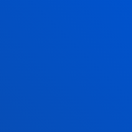
asignaturas, el soporte tecnológico de este proyecto
se ha desarrollado internamente, dentro del propio
grado de Enfermería, mediante los lenguajes de
programación Python y R, motivados por el uso de
herramientas de código abierto (open source).
NOTICIAS RELACIONADAS
21 julio 2026
-
Bilbao
El Instituto de Derechos Humanos Pedro Arrupe
colabora con el Servicio Jesuita de Migrantes en
casos judiciales contra devoluciones de mi...