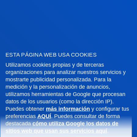
avanzada en medicina regenerativa
VER TODAS LAS NOTICIAS
ESTA PÁGINA WEB USA COOKIES
FACULTADES
Utilizamos cookies propias y de terceras
organizaciones para analizar nuestros servicios y
INFORMACIÓN DE INTERÉS
mostrarte publicidad personalizada. Para la
medición y la personalización de anuncios,
ACTUALIDAD
utilizamos herramientas de Google que procesan
datos de los usuarios (como la dirección IP).
GESTIONES Y TRÁMITES
Puedes obtener
más información
y configurar tus
preferencias
AQUÍ
. Puedes consultar de forma
destacada
cómo utiliza Google los datos de
Campus Bilbao
sitios web que usan sus servicios aquí
.