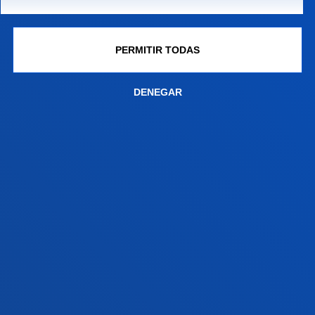
Conoce el campus
+34 944 139 000
Contacto
PERMITIR TODAS
Campus San Sebastián
DENEGAR
Conoce el campus
+34 943 326 600
Contacto
Sede Vitoria
Conoce la sede
+34 945 010 114
Contacto
Sede Madrid
Conoce la sede
+34 915 77 61 89