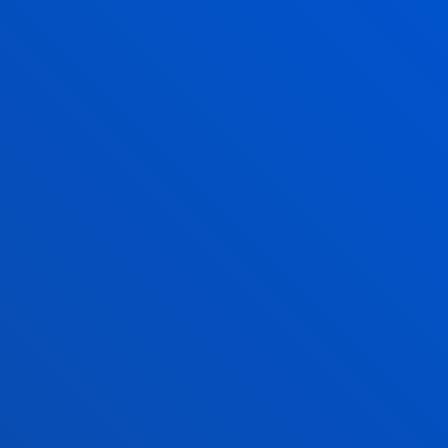
17 julio 2026
-
Bilbao
Clausura de la segunda edición de la Red de
Innovación y Emprendimiento Global Deusto-
Bizkaia
17 julio 2026
-
Bilbao
Javier García Zubía, reconocido con el Premio
Ramón Llull en los galardones SCIE–Fundación
BBVA 2026
16 julio 2026
-
bti Human Technology
Deusto y la Fundación Eduardo Anitua firman un
convenio de colaboración para impulsar formación