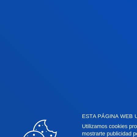
Óscar Romero con la misión de la pro
justicia no pertenecen a mundos se
encapsularse en sí misma; está llam
preguntarse al servicio de quién la p
relevancia de celebrar este acto en 
"la convivencia no se improvisa, se 
memoria y el reconocimiento de la d
para un futuro compartido.
Discurso.
En la misma mesa, Mariano Jabonero,
el encuentro tuviera lugar en Bilbao
Iberoamérica”, a la vez que destacó 
defensa de los derechos humanos y s
ESTA PÁGINA WEB 
países como El Salvador o Colombia
Utilizamos cookies pro
iberoamericana libre y democrática”
mostrarte publicidad p