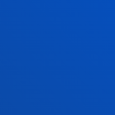
recibido, desde su creación, más de 
Democracia y derechos humanos
La jornada fue inaugurada por el rec
Etxeberria, quien destacó la profund
democrática y los derechos humanos
democrática no son realidades estanc
mutuamente", afirmó y advirtió que 
diferencias "mediante la palabra, el d
respeto institucional", recordando 
dignidad, incluso cuando piensa de 
En este sentido, el rector Etxeberria
para visibilizar el sufrimiento oculto
la normalización de la injusticia. D