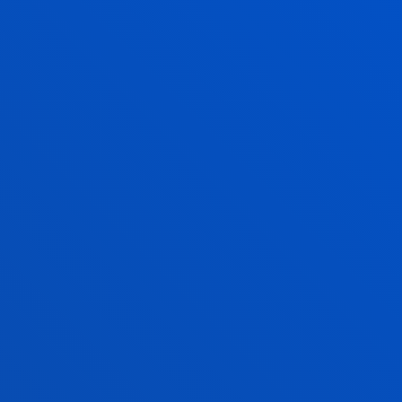
2.500 candidaturas de toda la región.
tor de la Universidad de Deusto, Juan José
a interconexión entre la convivencia
. "Los derechos humanos y la convivencia
as: se necesitan y se sostienen
la democracia enseña a gestionar las
erecho, la escucha, la deliberación y el
que ninguna persona pierde jamás su
manera radicalmente distinta.
 subrayó el papel crucial de la educación
, apelar a la responsabilidad pública y evitar
el mismo modo, vinculó el legado de San