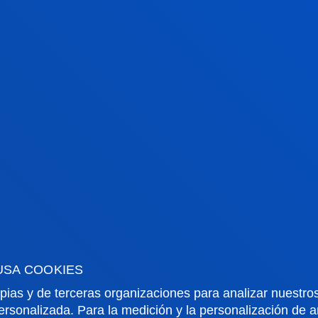
pia universidad: "El conocimiento y la
parados. La universidad no puede
ada a buscar la verdad, pero también a
one". Finalmente, señaló la especial
el País Vasco, una tierra donde se sabe que
reconstruye palmo a palmo", y donde la
ignidad de las víctimas son indispensables
 secretario general de la OEI, celebró que
, “una ciudad con profundos vínculos con
el compromiso de la organización con la
u trabajo histórico en procesos de paz en
USA COOKIES
. “Trabajamos por una ciudadanía
pias y de terceras organizaciones para analizar nuestros
, remarcó.
ersonalizada. Para la medición y la personalización de 