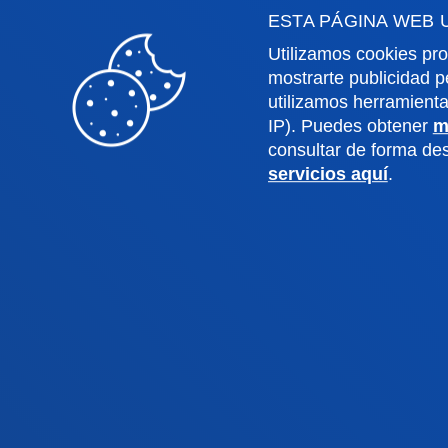
ESTA PÁGINA WEB 
Utilizamos cookies pro
mostrarte publicidad p
utilizamos herramient
Facultades
Info
IP). Puedes obtener
m
consultar de forma d
servicios aquí
.
Ciencias de la Salud
Calen
Ciencias Sociales y Humanas
Biblio
Derecho
Deust
Deusto Business School
Coleg
Educación y Deporte
Deust
Ingeniería
Archiv
Teología
Public
Campus Bilbao
Camp