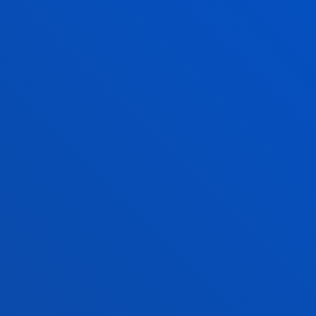
desarrollo sostenible y la justicia social
entando una cultura de paz “cada vez más
do, los conflictos armados y la
d de Deusto también subrayó el valor
amos la educación en la memoria como
un futuro mejor. Para el País Vasco, mirar
sos de reconstrucción democrática en
 en la profundidad del análisis”.