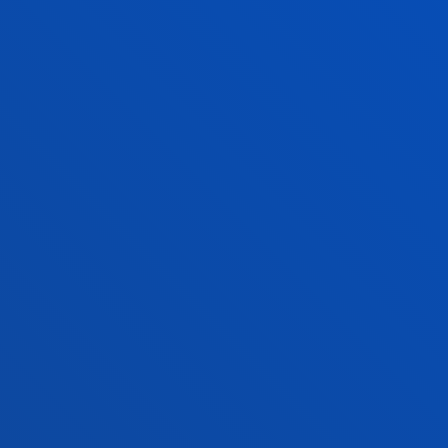
el respeto a los derechos humanos, el 
como piezas clave para seguir alim
amenazada por el populismo desmedi
insensibilidad”.
La Cátedra UNESCO de la Universida
pedagógico de la muestra: “Foment
herramienta para la construcción de 
las dictaduras militares y los proce
Latinoamérica constituye un paso más