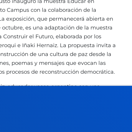
usto inauguró la muestra Educar en
to Campus con la colaboración de la
La exposición, que permanecerá abierta en
de octubre, es una adaptación de la muestra
Construir el Futuro, elaborada por los
roqui e Iñaki Hernaiz. La propuesta invita a
onstrucción de una cultura de paz desde la
enes, poemas y mensajes que evocan las
los procesos de reconstrucción democrática.
aiz, educador vasco-argentino con una
ativas, culturales y de derechos humanos,
s preocupante a nivel mundial cómo avanza la
lamente, son anarcocapitalistas, de un
eso es preocupante en todo el mundo”. En su
 fomentar el diálogo, la diversidad cultural,