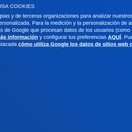
USA COOKIES
pias y de terceras organizaciones para analizar nuestros
ersonalizada. Para la medición y la personalización de 
as de Google que procesan datos de los usuarios (como l
rmación de interés
Actualidad
ás información
y configurar tus preferencias
AQUÍ
. Pu
estacada
cómo utiliza Google los datos de sitios web
dario académico
Deusto Agenda
teca
Noticias
o Campus
Redes Sociales
io Mayor
Revista Deusto
o Alumni
Blogs
o universitario
Gabinete de prensa
aciones
us San Sebastián
Sede Vitoria