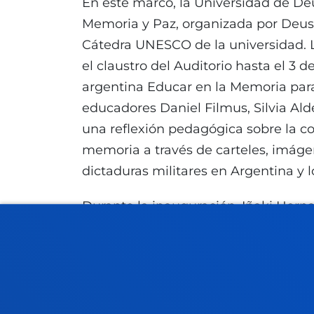
En este marco, la Universidad de De
Memoria y Paz, organizada por Deus
Cátedra UNESCO de la universidad. 
el claustro del Auditorio hasta el 3 
argentina Educar en la Memoria para 
educadores Daniel Filmus, Silvia Alde
una reflexión pedagógica sobre la c
memoria a través de carteles, imág
dictaduras militares en Argentina y 
Durante la inauguración, Iñaki Hern
amplia trayectoria en políticas educ
advirtió de los riesgos actuales: “E
ultraderecha. No son neoliberales so
modelo autoritario muy fachista. Y 
intervención, destacó la necesidad de