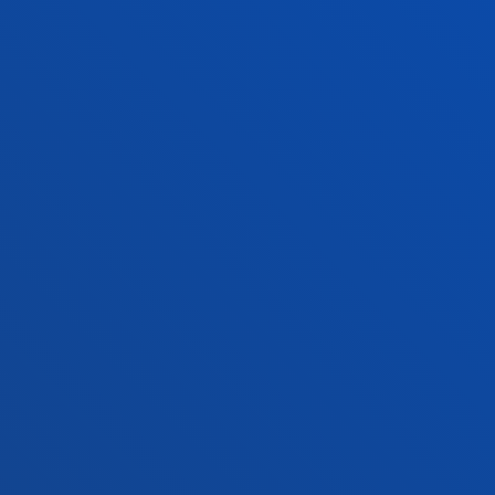
Sede Vitoria
Conoce la sede
+34 945 010 114
Contacto
Sede Madrid
Conoce la sede
+34 915 77 61 89
Contacto
Contacto
Buzón de sugerencias