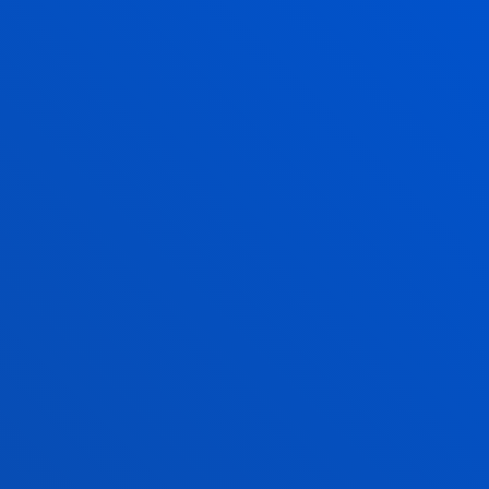
Álbum de imágenes
NOTICIAS RELACIONADAS
17 julio 2026
-
Bilbao
Donostia-San Sebastián
La Universidad contará con una nueva residencia de
estudiantes en San Sebastián
17 julio 2026
-
Bilbao
Clausura de la segunda edición de la Red de
Innovación y Emprendimiento Global Deusto-
Bizkaia