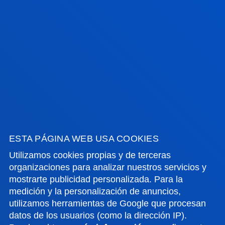
17 julio 2026
-
Bilbao
Javier García Zubía, reconocido con el Premio
Ramón Llull en los galardones SCIE–Fundación
BBVA 2026
16 julio 2026
-
bti Human Technology
Deusto y la Fundación Eduardo Anitua firman un
convenio de colaboración para impulsar formación
avanzada en medicina regenerativa
ESTA PÁGINA WEB USA COOKIES
Utilizamos cookies propias y de terceras
VER TODAS LAS NOTICIAS
organizaciones para analizar nuestros servicios y
mostrarte publicidad personalizada. Para la
medición y la personalización de anuncios,
utilizamos herramientas de Google que procesan
FACULTADES
datos de los usuarios (como la dirección IP).