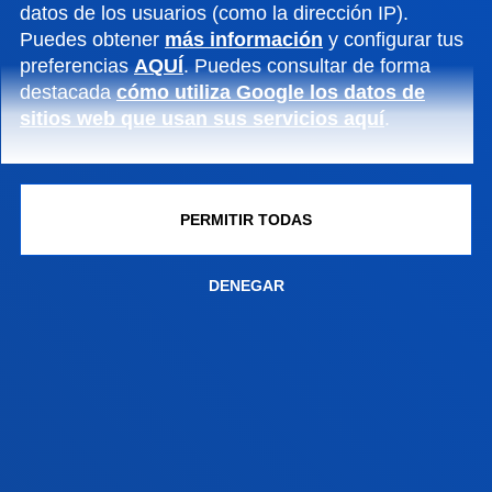
datos de los usuarios (como la dirección IP).
Clausura de la segunda edición de la Red de
Puedes obtener
más información
y configurar tus
Innovación y Emprendimiento Global Deusto-
preferencias
AQUÍ
. Puedes consultar de forma
Bizkaia
destacada
cómo utiliza Google los datos de
sitios web que usan sus servicios aquí
.
VER TODAS LAS NOTICIAS
PERMITIR TODAS
FACULTADES
DENEGAR
INFORMACIÓN DE INTERÉS
ACTUALIDAD
GESTIONES Y TRÁMITES