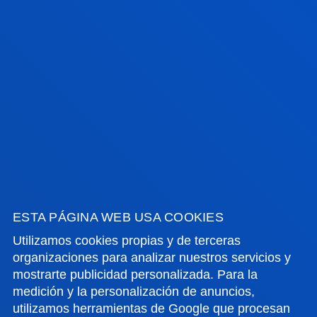
21 julio 2026
-
Bilbao
El Instituto de Derechos Humanos Pedro Arrupe
colabora con el Servicio Jesuita de Migrantes en
casos judiciales contra devoluciones de mi...
21 julio 2026
-
Bilbao
Una tesis de Deusto aboga por reformatear la idea
de liderazgo empresarial frente al "lado oscuro" de la
transformación digital
ESTA PÁGINA WEB USA COOKIES
17 julio 2026
-
Bilbao
Donostia-San Sebastián
La Universidad contará con una nueva residencia de
Utilizamos cookies propias y de terceras
estudiantes en San Sebastián
organizaciones para analizar nuestros servicios y
mostrarte publicidad personalizada. Para la
medición y la personalización de anuncios,
utilizamos herramientas de Google que procesan
17 julio 2026
-
Bilbao