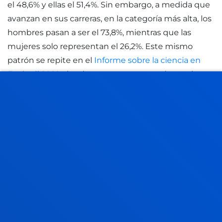
el 48,6% y ellas el 51,4%. Sin embargo, a medida que
avanzan en sus carreras, en la categoría más alta, los
hombres pasan a ser el 73,8%, mientras que las
mujeres solo representan el 26,2%. Este mismo
patrón se repite en el
Informe sobre la ciencia en
Euskadi 2022
, donde encontramos que hay más
mujeres al principio de sus carreras científicas, pero
esta cifra disminuye a medida que avanzan en las
categorías", advierte.
A su juico, este hecho hace que, al promocionar
menos y permanecer más tiempo en la misma
escala científica, perciban una menor retribución
económica y, por lo tanto, se agrave la brecha
salarial”. Añadió que "en este congreso, no solo
queremos poner el foco en cómo hacer que