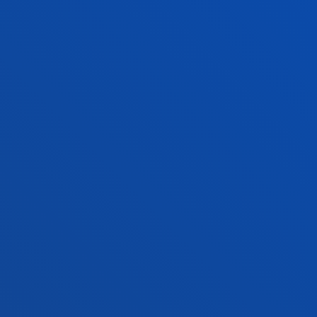
Campus Bilbao
Conoce el campus
+34 944 139 000
Contacto
Campus San Sebastián
Conoce el campus
+34 943 326 600
Contacto
Sede Vitoria
Conoce la sede
+34 945 010 114
Contacto
Sede Madrid