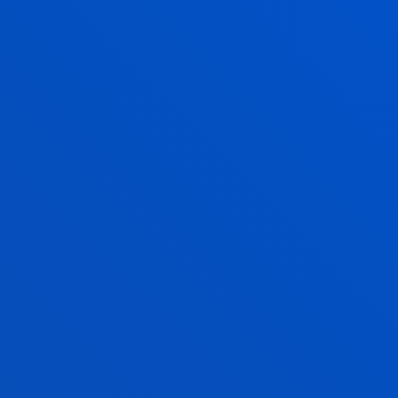
07/03/2026 - Ceremonia de investidura en ADE +
Derecho y ADE + Ingeniería Informática (campus de
San Sebastián)
13/03/2026 - Acto de investidura de los grados de la
Facultad de Ingeniería