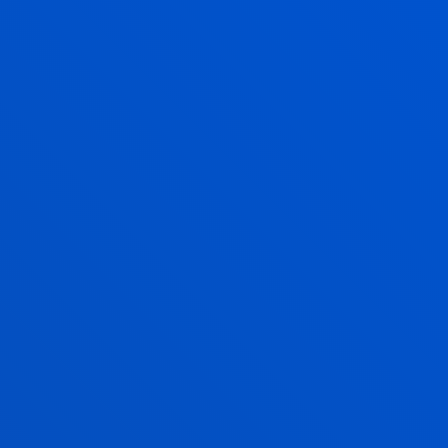
Dirección de Empresas + Derecho y Administración
y Dirección de Empresas e Ingeniería en
Tecnologías Industriales (campus de Bilbao)
28/02/2026 - Acto de graduación de la promoción
2025 de los grados en ADE, ADE + Dirección de
Entornos Digitales y ADE + Financial Analyst Basics
(campus de Bilbao)