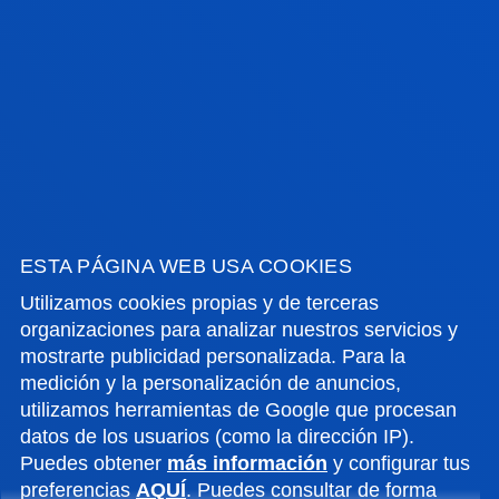
Emprendimiento (campus de San Sebastián)
28/03/2026 - Acto de investidura en Derecho y en
Derecho + Comunicación (campus de San
Sebastián)
ESTA PÁGINA WEB USA COOKIES
Utilizamos cookies propias y de terceras
organizaciones para analizar nuestros servicios y
mostrarte publicidad personalizada. Para la
medición y la personalización de anuncios,
utilizamos herramientas de Google que procesan
datos de los usuarios (como la dirección IP).
NOTICIAS RELACIONADAS
Puedes obtener
más información
y configurar tus
preferencias
AQUÍ
. Puedes consultar de forma