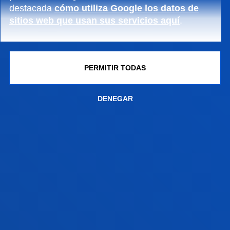
destacada
cómo utiliza Google los datos de
17 julio 2026
-
Bilbao
Donostia-San Sebastián
sitios web que usan sus servicios aquí
.
La Universidad contará con una nueva residencia de
estudiantes en San Sebastián
PERMITIR TODAS
17 julio 2026
-
Bilbao
Clausura de la segunda edición de la Red de
DENEGAR
Innovación y Emprendimiento Global Deusto-
Bizkaia
17 julio 2026
-
Bilbao
Javier García Zubía, reconocido con el Premio
Ramón Llull en los galardones SCIE–Fundación
BBVA 2026