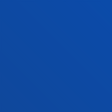
16 julio 2026
-
bti Human Technology
Deusto y la Fundación Eduardo Anitua firman un
convenio de colaboración para impulsar formación
avanzada en medicina regenerativa
VER TODAS LAS NOTICIAS
FACULTADES
INFORMACIÓN DE INTERÉS
ACTUALIDAD
GESTIONES Y TRÁMITES