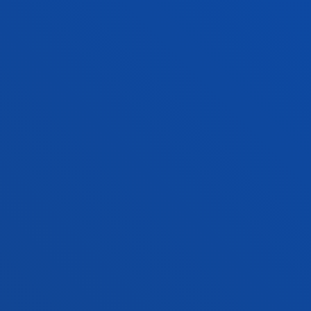
Campus Bilbao
Conoce el campus
+34 944 139 000
Contacto
Campus San Sebastián
Conoce el campus
+34 943 326 600
Contacto
Sede Vitoria
Conoce la sede
+34 945 010 114
Contacto