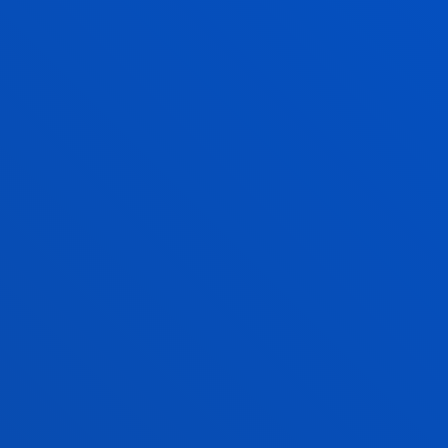
14/03/2026 - Acto de investidura de los grados de la
Facultad de Ingeniería - Turno 1 (campus de Bilbao)
14/03/2026 - Acto de investidura de los grados de la
Facultad de Ingeniería - Turno 2 (campus de Bilbao)
14/03/2026 - Ceremonia de investidura en ADE, ADE
+ Digital Business Skills, ADE + International
Management Skills y ADE + Innovación y