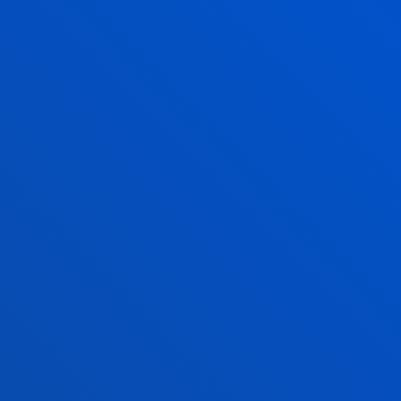
El Instituto de Derechos Humanos Pedro Arrupe
colabora con el Servicio Jesuita de Migrantes en
casos judiciales contra devoluciones de mi...
21 julio 2026
-
Bilbao
Una tesis de Deusto aboga por reformatear la idea
de liderazgo empresarial frente al "lado oscuro" de la
transformación digital
17 julio 2026
-
Bilbao
Donostia-San Sebastián
La Universidad contará con una nueva residencia de
estudiantes en San Sebastián
VER TODAS LAS NOTICIAS