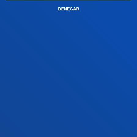
Conoce el campus
DENEGAR
+34 943 326 600
Contacto
Sede Vitoria
Conoce la sede
+34 945 010 114
Contacto
Sede Madrid
Conoce la sede
+34 915 77 61 89
Contacto