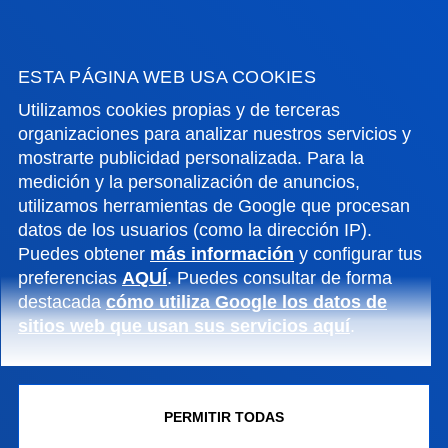
FACULTADES
ESTA PÁGINA WEB USA COOKIES
Utilizamos cookies propias y de terceras
INFORMACIÓN DE INTERÉS
organizaciones para analizar nuestros servicios y
mostrarte publicidad personalizada. Para la
ACTUALIDAD
medición y la personalización de anuncios,
utilizamos herramientas de Google que procesan
GESTIONES Y TRÁMITES
datos de los usuarios (como la dirección IP).
Puedes obtener
más información
y configurar tus
preferencias
AQUÍ
. Puedes consultar de forma
Campus Bilbao
destacada
cómo utiliza Google los datos de
Conoce el campus
sitios web que usan sus servicios aquí
.
+34 944 139 000
Contacto
PERMITIR TODAS
Campus San Sebastián