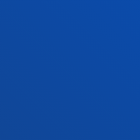
Campus Bilbao
Conoce el campus
+34 944 139 000
Contacto
Campus San Sebastián
Conoce el campus
+34 943 326 600
Contacto
Sede Vitoria
Conoce la sede
+34 945 010 114
Contacto