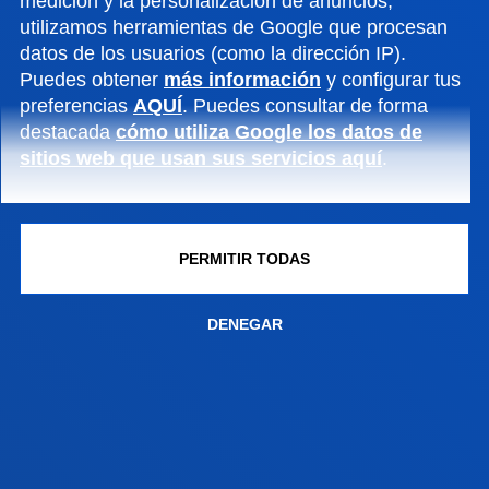
medición y la personalización de anuncios,
utilizamos herramientas de Google que procesan
17 julio 2026
-
Bilbao
datos de los usuarios (como la dirección IP).
Clausura de la segunda edición de la Red de
Puedes obtener
más información
y configurar tus
Innovación y Emprendimiento Global Deusto-
preferencias
AQUÍ
. Puedes consultar de forma
Bizkaia
destacada
cómo utiliza Google los datos de
sitios web que usan sus servicios aquí
.
VER TODAS LAS NOTICIAS
PERMITIR TODAS
FACULTADES
DENEGAR
INFORMACIÓN DE INTERÉS
ACTUALIDAD
GESTIONES Y TRÁMITES