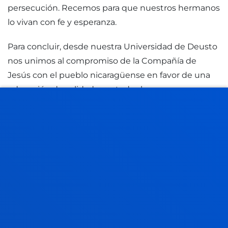
persecución. Recemos para que nuestros hermanos
lo vivan con fe y esperanza.
Para concluir, desde nuestra Universidad de Deusto
nos unimos al compromiso de la Compañía de
Jesús con el pueblo nicaragüense en favor de una
educación de calidad para todas las personas,
inspirada en el Evangelio de Jesucristo, inspiración
que sostiene nuestra esperanza en que la
solidaridad nacional e internacional engendrará una
Nicaragua y una UCA renovadas.
‘Dios tiene la última palabra sobre la historia, y
también la tendrá sobre Nicaragua’.”
Manifiesto.