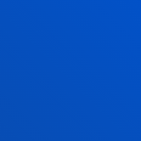
Espacio de oración
El acto se completó con una segunda parte de
oración. Un espacio para pedir el fortalecimiento del
compromiso de la Compañía de Jesús con el pueblo
nicaragüense en favor de una educación de calidad
para todas las personas, inspirada en el Evangelio de
Jesucristo. Una inspiración que sostiene “nuestra
esperanza en que la solidaridad nacional e
internacional engendrará una Nicaragua y una UCA
renovadas”, declararon los participantes.
NOTICIAS RELACIONADAS