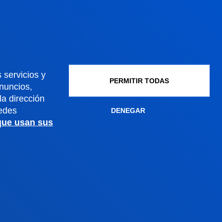
Admisión doctorados
Condiciones económicas
Becas y ayudas
Gestiones académicas
 servicios y
PERMITIR TODAS
anuncios,
a dirección
Sede Madrid
edes
DENEGAR
 que usan sus
Conoce la sede
+34 915 77 61 89
Contacto