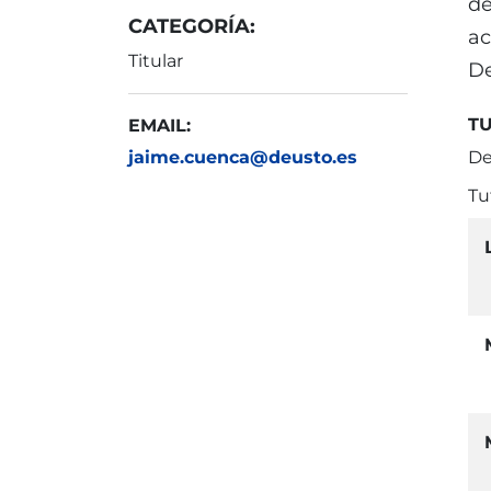
de
CATEGORÍA:
ac
Titular
De
T
EMAIL:
jaime.cuenca@deusto.es
De
Tu