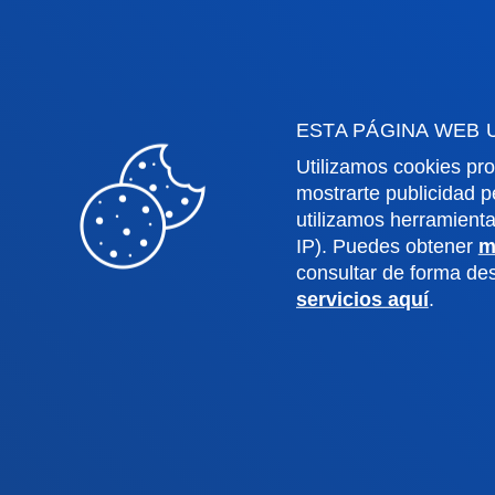
Derecho
Deust
Deusto Business School
Coleg
Educación y Deporte
Deust
Ingeniería
Archiv
ESTA PÁGINA WEB 
Teología
Public
Utilizamos cookies pro
mostrarte publicidad p
utilizamos herramient
Campus Bilbao
Camp
IP). Puedes obtener
m
consultar de forma d
Conoce el campus
Co
servicios aquí
.
+34 944 139 000
+3
Contacto
C
Contacto
Buzón de
Politicas de pr