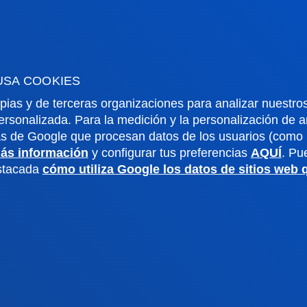
o Campus
Redes Sociales
io Mayor
Revista Deusto
o Alumni
Blogs
o universitario
Gabinete de prensa
USA COOKIES
aciones
pias y de terceras organizaciones para analizar nuestros
ersonalizada. Para la medición y la personalización de 
as de Google que procesan datos de los usuarios (como l
us San Sebastián
Sede Vitoria
ás información
y configurar tus preferencias
AQUÍ
. Pu
estacada
cómo utiliza Google los datos de sitios web
noce el campus
Conoce la sede
4 943 326 600
+34 945 010 114
ontacto
Contacto
ivacidad y aviso
Canal
Mapa