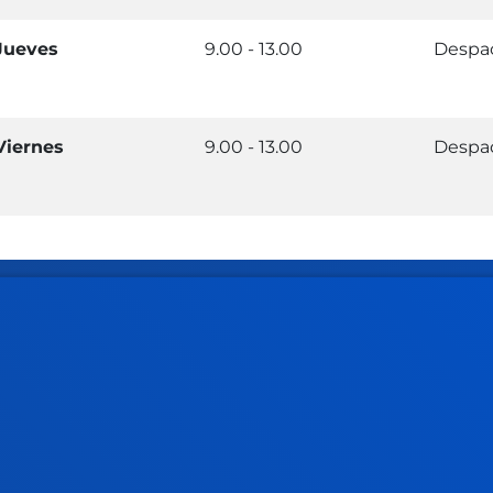
Jueves
9.00 - 13.00
Despac
Viernes
9.00 - 13.00
Despac
rmación de interés
Actualidad
dario académico
Deusto Agenda
teca
Noticias