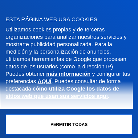
+34 943 326 600
Contacto
ESTA PÁGINA WEB USA COOKIES
Utilizamos cookies propias y de terceras
Sede Vitoria
organizaciones para analizar nuestros servicios y
Conoce la sede
mostrarte publicidad personalizada. Para la
+34 945 010 114
medición y la personalización de anuncios,
Contacto
utilizamos herramientas de Google que procesan
datos de los usuarios (como la dirección IP).
Sede Madrid
Puedes obtener
más información
y configurar tus
preferencias
AQUÍ
. Puedes consultar de forma
Conoce la sede
destacada
cómo utiliza Google los datos de
+34 915 77 61 89
sitios web que usan sus servicios aquí
.
Contacto
PERMITIR TODAS