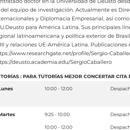
ntratado doctor en la Universidad de Deusto desd
 del equipo de investigación. Actualmente es Dire
ternacionales y Diplomacia Empresarial, así com
 U.Deusto para América Latina. Sus principales lín
gional latinoamericana y política exterior de Bras
II y relaciones UE-América Latina. Publicaciones 
tps://www.researchgate.net/profile/Sergio-Caballe
tps://deusto.academia.edu/SergioCaballero
TORÍAS : PARA TUTORÍAS MEJOR CONCERTAR CITA
Lunes
10:00 - 12:00
Despach
Martes
9:25 - 10:00
Despach
10:00 - 12:00
Despach