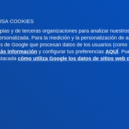
o Alumni
Blogs
o universitario
Gabinete de prensa
USA COOKIES
aciones
pias y de terceras organizaciones para analizar nuestros
ersonalizada. Para la medición y la personalización de 
us San Sebastián
Sede Vitoria
as de Google que procesan datos de los usuarios (como l
ás información
y configurar tus preferencias
AQUÍ
. Pu
estacada
cómo utiliza Google los datos de sitios web
noce el campus
Conoce la sede
4 943 326 600
+34 945 010 114
ontacto
Contacto
ivacidad y aviso
Canal
Mapa
ético
web
ados