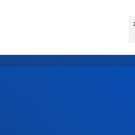
Facultades
Info
Ciencias de la Salud
Calen
Ciencias Sociales y Humanas
Biblio
Derecho
Deust
Deusto Business School
Coleg