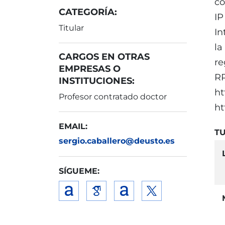
co
CATEGORÍA:
IP
Titular
In
la
CARGOS EN OTRAS
re
EMPRESAS O
RR
INSTITUCIONES:
ht
Profesor contratado doctor
ht
EMAIL:
TU
sergio.caballero@deusto.es
SÍGUEME: