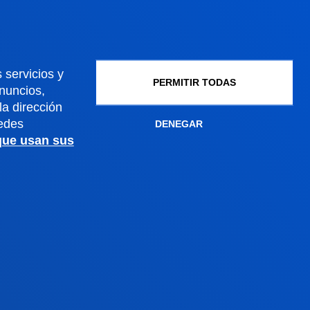
Becas y ayudas
Gestiones académicas
 servicios y
PERMITIR TODAS
anuncios,
Sede Madrid
a dirección
edes
DENEGAR
 que usan sus
Conoce la sede
+34 915 77 61 89
Contacto