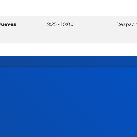
Jueves
9:25 - 10:00
Despach
rmación de interés
Actualidad
dario académico
Deusto Agenda
teca
Noticias
o Campus
Redes Sociales
io Mayor
Revista Deusto