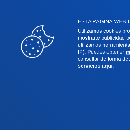
Educación y Deporte
Deust
Ingeniería
Archiv
ESTA PÁGINA WEB 
Teología
Public
Utilizamos cookies pro
mostrarte publicidad p
Campus Bilbao
Camp
utilizamos herramient
IP). Puedes obtener
m
consultar de forma d
Conoce el campus
Co
servicios aquí
.
+34 944 139 000
+3
Contacto
C
Contacto
Buzón de
Politicas de pr
sugerencias
legal
© 2025 - Todos los Derechos reserv