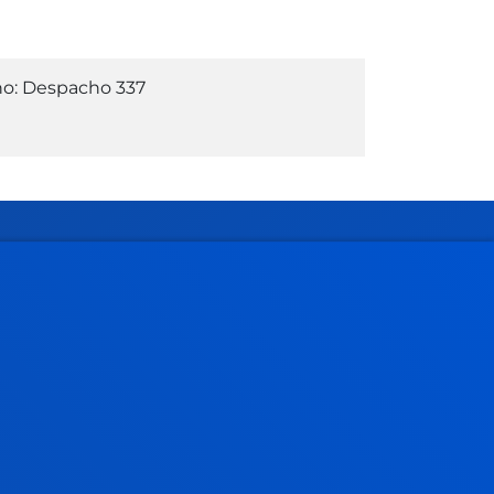
o: Despacho 337
Gestiones y trámites
Admisión grados
Admisión posgrados
Admisión doctorados
Condiciones económicas