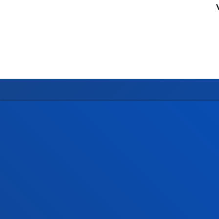
Facultades
Info
Ciencias de la Salud
Calen
Ciencias Sociales y Humanas
Biblio
Derecho
Deust
Deusto Business School
Coleg
Educación y Deporte
Deust