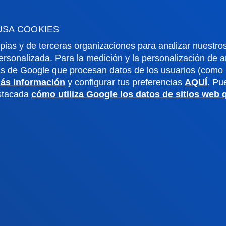
o universitario
Gabinete de prensa
aciones
USA COOKIES
pias y de terceras organizaciones para analizar nuestros
ersonalizada. Para la medición y la personalización de 
us San Sebastián
Sede Vitoria
as de Google que procesan datos de los usuarios (como l
ás información
y configurar tus preferencias
AQUÍ
. Pu
estacada
cómo utiliza Google los datos de sitios web
noce el campus
Conoce la sede
4 943 326 600
+34 945 010 114
ontacto
Contacto
ivacidad y aviso
Canal
Mapa
ético
web
ados