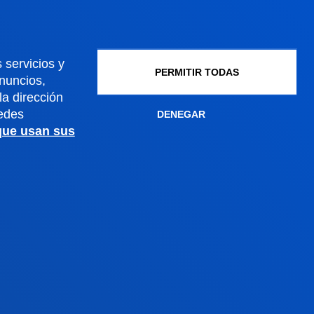
Gestiones académicas
 servicios y
PERMITIR TODAS
anuncios,
Sede Madrid
a dirección
edes
DENEGAR
 que usan sus
Conoce la sede
+34 915 77 61 89
Contacto