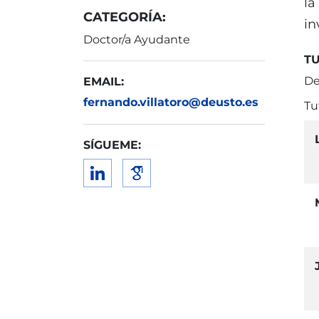
la
CATEGORÍA:
in
Doctor/a Ayudante
T
De
EMAIL:
fernando.villatoro@deusto.es
Tu
SÍGUEME: