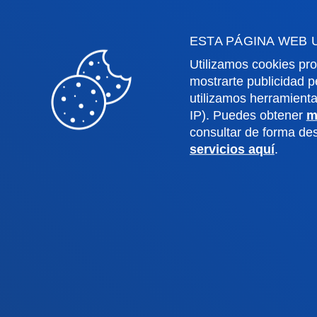
Ingeniería
Archiv
Teología
Public
ESTA PÁGINA WEB 
Utilizamos cookies pro
mostrarte publicidad p
Campus Bilbao
Camp
utilizamos herramient
IP). Puedes obtener
m
consultar de forma d
Conoce el campus
Co
servicios aquí
.
+34 944 139 000
+3
Contacto
C
Contacto
Buzón de
Politicas de pr
sugerencias
legal
© 2025 - Todos los Derechos reserv