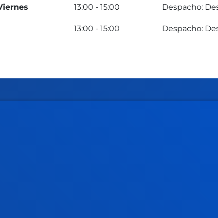
Viernes
13:00 - 15:00
Despacho: Des
13:00 - 15:00
Despacho: Des
rmación de interés
Actualidad
dario académico
Deusto Agenda
teca
Noticias
o Campus
Redes Sociales
io Mayor
Revista Deusto
o Alumni
Blogs