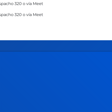
pacho 320 o vía Meet
pacho 320 o vía Meet
Gestiones y trámites
Admisión grados
Admisión posgrados
Admisión doctorados
Condiciones económicas
Becas y ayudas