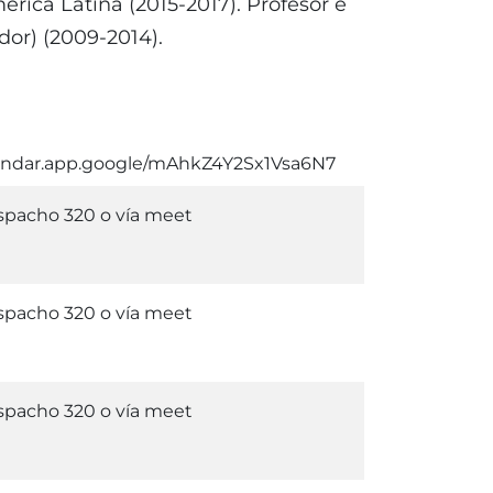
ca Latina (2015-2017). Profesor e
dor) (2009-2014).
/calendar.app.google/mAhkZ4Y2Sx1Vsa6N7
pacho 320 o vía meet
pacho 320 o vía meet
pacho 320 o vía meet