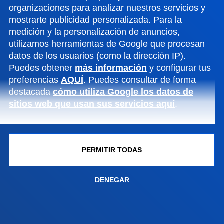
Conoce la sede
organizaciones para analizar nuestros servicios y
+34 945 010 114
mostrarte publicidad personalizada. Para la
Contacto
medición y la personalización de anuncios,
utilizamos herramientas de Google que procesan
Sede Madrid
datos de los usuarios (como la dirección IP).
Puedes obtener
más información
y configurar tus
Conoce la sede
preferencias
AQUÍ
. Puedes consultar de forma
+34 915 77 61 89
destacada
cómo utiliza Google los datos de
Contacto
sitios web que usan sus servicios aquí
.
PERMITIR TODAS
DENEGAR
Contacto
Buzón de sugerencias
Politicas de privacidad y aviso legal
Canal ético
Mapa web