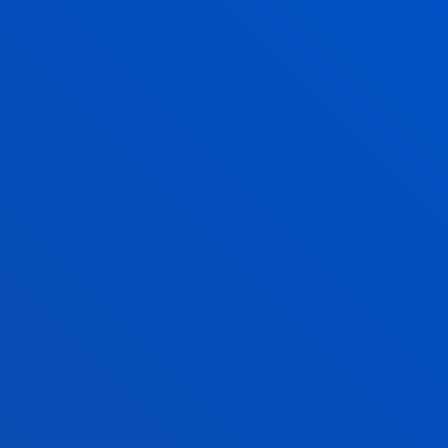
campo de aplicación de las EPSV a nuevos
sujetos protegidos
Atxabal Rada, Alberto; Arrieta Idiakez, Francisco Javier;
Manrique Lopez, Victor Fernando
Resumen:
Gobierno Vasco - Eusko Jaurlaritza
/ Fecha
inicio:
02/05/2011
/ Fecha fin:
30/06/2013
Estudio de los pactos sucesorios en una
triple vertiente: teórico práctico, notarial y
fiscal.
Urrutia Badiola, Andres Maria; Atxabal Rada, Alberto;
Monasterio Azpiri, Itziar
Fecha inicio:
01/01/2005
/ Fecha fin:
31/12/2006
Zuzenbidea
Atxabal Rada, Alberto; Arrieta Idiakez, Francisco Javier;
Gallastegui Aranzabal, Cesar; Gaminde Egia, Eba;
Líbano Beristain, Arantza; Otaduy Viteri, Ana; Urrutia