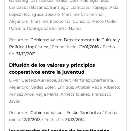
Gallastegi Ormaetxea, Itxaso; Gaminde Egia, Eba;
Larrazabal Basañez, Santiago; Llamosas Trapaga, Aida;
Lopez Rodriguez, Josune; Martinez Charterina,
Alejandro; Martinez Etxeberria, Gonzalo; Prieto Padín,
Patricia; Rodriguez Elorrieta, Naiara
Resumen:
Gobierno Vasco Departamento de Cultura y
Política Lingüística
/ Fecha inicio:
01/01/2016
/ Fecha
fin:
31/12/2021
Difusión de los valores y principios
cooperativos entre la juventud
Divar Garteiz-Aurrecoa, Javier; Martinez Charterina,
Alejandro; Gadea Soler, Enrique; Atxabal Rada, Alberto;
Arnáez Arce, Vega María; Arrieta Idiakez, Francisco
Javier
Resumen:
Gobierno Vasco - Eusko Jaurlaritza
/ Fecha
inicio:
12/11/2013
/ Fecha fin:
31/12/2014
Investigador del equipo de investigación