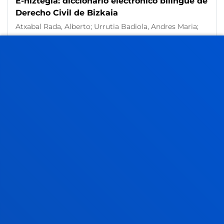
E-hiztegia: diccionario electrónico bilingüe de
Derecho Civil de Bizkaia
Atxabal Rada, Alberto; Urrutia Badiola, Andres Maria;
Arrieta Idiakez, Francisco Javier
Resumen:
Diputación Foral de Bizkaia
/ Fecha inicio:
01/09/2011
/ Fecha fin:
31/12/2013
Guía para la gestión de organizaciones sin
ánimo de lucro
Atxabal Rada, Alberto; Arrieta Idiakez, Francisco Javier;
Arnáez Arce, Vega María; Mugarra Elorriaga, Aitziber;
Enciso Santocildes, Marta; Manrique Lopez, Victor
Fernando; Arenas Alegría, Cristina Clementina
Resumen:
Diputación Foral de Bizkaia
/ Fecha inicio:
01/09/2011
/ Fecha fin:
31/12/2012
Estudio jurídico de los efectos que en el
ámbito fiscal y laboral tiene la extensión del