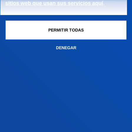
Fecha fin:
30/09/2006
sitios web que usan sus servicios aquí
.
PERMITIR TODAS
FACULTADES
DENEGAR
INFORMACIÓN DE INTERÉS
ACTUALIDAD
GESTIONES Y TRÁMITES
Campus Bilbao
Conoce el campus
+34 944 139 000
Contacto