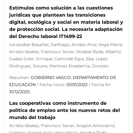
Estímulos como solución a las cuestiones
jurídicas que plantean las transiciones
digital, ecológica y social en materia laboral y
de protección social. La necesaria adaptación
del Derecho laboral IT1499-22
Larrazabal Basañez, Santiago; Arnáez Arce, Vega María;
Arrieta Idiakez, Francisco Javier; Atxabal Rada, Alberto;
Gadea Soler, Enrique; Gaminde Egia, Eba; Lopez
Rodriguez, Josune; Martinez Etxeberria, Gonzalo
Resumen:
GOBIERNO VASCO. DEPARTAMENTO DE
EDUCACIÓN
/ Fecha inicio:
01/01/2022
/ Fecha fin:
31/12/2025
Las cooperativas como instrumento de
política de empleo ante los nuevos retos del
mundo del trabajo
Arrieta Idiakez, Francisco Javier; Aragón Amonarriz,
Cristina; Arnáez Arce, Vega María; Atxabal Rada,