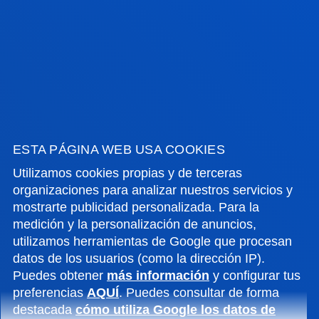
Idoyaga, Esther
Resumen:
Diputación Foral de Bizkaia
/ Fecha inicio:
01/01/2004
/ Fecha fin:
31/12/2006
Traducción de Leyes Procesales.
Atxabal Rada, Alberto; Líbano Beristain, Arantza;
Urrutia Badiola, Andres Maria; Urrutia Idoyaga, Esther;
Aristondo Azkonobieta, Aiora
ESTA PÁGINA WEB USA COOKIES
Resumen:
Gobierno Vasco - Eusko Jaurlaritza
/ Fecha
Utilizamos cookies propias y de terceras
inicio:
01/01/2003
/ Fecha fin:
31/12/2006
organizaciones para analizar nuestros servicios y
Elaboración de un texto recopilatorio sobre el
mostrarte publicidad personalizada. Para la
Concierto Económico.
medición y la personalización de anuncios,
utilizamos herramientas de Google que procesan
Larrakoetxea Alzaga, Eneritz; Atxabal Rada, Alberto;
datos de los usuarios (como la dirección IP).
Urigüen Prados, Idoia; Muguruza Arrese, Javier
Puedes obtener
más información
y configurar tus
Resumen:
Asociación Para La Promoción Y Difusión
preferencias
AQUÍ
. Puedes consultar de forma
Del Concierto Económico
/ Fecha inicio:
01/09/2002
/
destacada
cómo utiliza Google los datos de