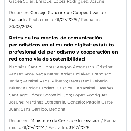
Gadea Soler, Enrique; Lopez Rodriguez, Josune
Resumen:
Consejo Superior de Cooperativas de
Euskadi
/ Fecha inicio:
01/09/2025
/ Fecha fin:
30/03/2026
Retos de los medios de comunicación
periodísticos en el mundo digital: estatuto
profesional del periodismo y cooperación en
red como vía de sostenibilidad
Narvaiza Cantin, Lorea; Aragón Amonarriz, Cristina;
Arnáez Arce, Vega María; Arrieta Idiakez, Francisco
Javier; Atxabal Rada, Alberto; Berasategi Zeberio,
Miren; Iturrioz Landart, Cristina; Larrazabal Basañez,
Santiago; López Gorostidi, Jon; Lopez Rodriguez,
Josune; Martinez Etxeberria, Gonzalo; Pagola Carte,
Juan; Sanz Garrido, Begoña
Resumen:
Ministerio de Ciencia e Innovación
/ Fecha
inicio:
01/09/2024
/ Fecha fin:
31/12/2028