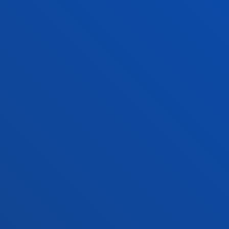
Campus San Sebastián
Conoce el campus
+34 943 326 600
Contacto
Sede Vitoria
Conoce la sede
+34 945 010 114
Contacto
Sede Madrid
Conoce la sede
+34 915 77 61 89
Contacto