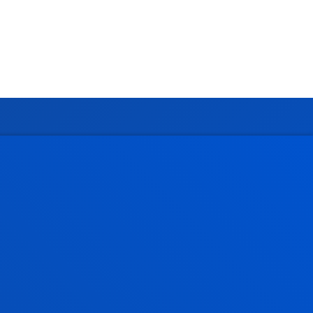
Gestiones y trámites
Admisión grados
Admisión posgrados
Admisión doctorados
Condiciones económicas
Becas y ayudas