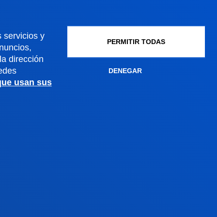
Gestiones académicas
 servicios y
PERMITIR TODAS
anuncios,
Sede Madrid
a dirección
edes
DENEGAR
Conoce la sede
 que usan sus
+34 915 77 61 89
Contacto