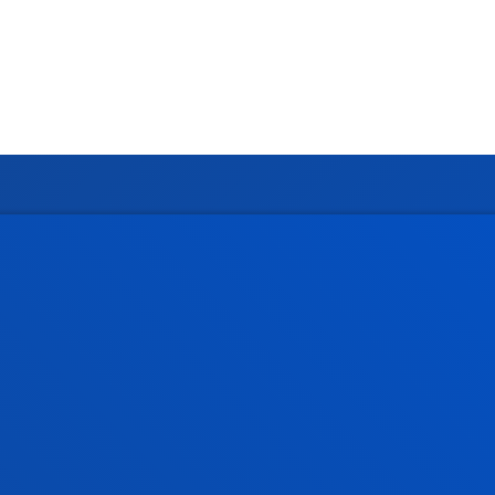
rmación de interés
Actualidad
dario académico
Deusto Agenda
teca
Noticias
o Campus
Redes Sociales
io Mayor
Revista Deusto
o Alumni
Blogs