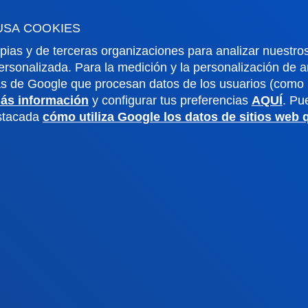
o universitario
Gabinete de prensa
aciones
USA COOKIES
pias y de terceras organizaciones para analizar nuestros
ersonalizada. Para la medición y la personalización de 
us San Sebastián
Sede Vitoria
as de Google que procesan datos de los usuarios (como l
ás información
y configurar tus preferencias
AQUÍ
. Pu
noce el campus
Conoce la sede
estacada
cómo utiliza Google los datos de sitios web
4 943 326 600
+34 945 010 114
ontacto
Contacto
ivacidad y aviso
Canal
Mapa
ético
web
ados