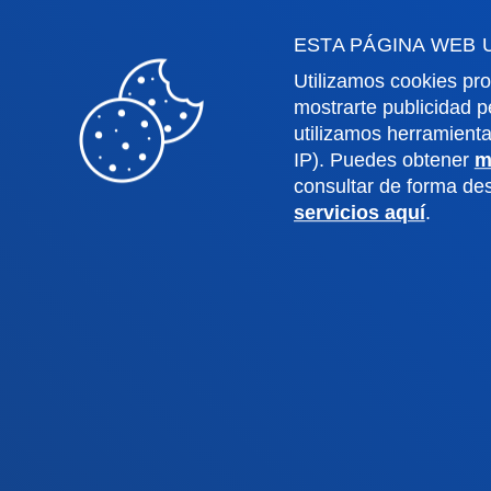
Ingeniería
Archiv
Teología
Public
ESTA PÁGINA WEB 
Utilizamos cookies pro
mostrarte publicidad p
Campus Bilbao
Camp
utilizamos herramient
IP). Puedes obtener
m
Conoce el campus
Co
consultar de forma d
servicios aquí
.
+34 944 139 000
+3
Contacto
C
Contacto
Buzón de
Politicas de pr
sugerencias
legal
© 2025 - Todos los Derechos reserv