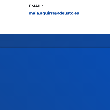
EMAIL:
maia.aguirre@deusto.es
Facultades
Info
Ciencias de la Salud
Calen
Ciencias Sociales y Humanas
Biblio
Derecho
Deust
Deusto Business School
Coleg
Educación y Deporte
Deust