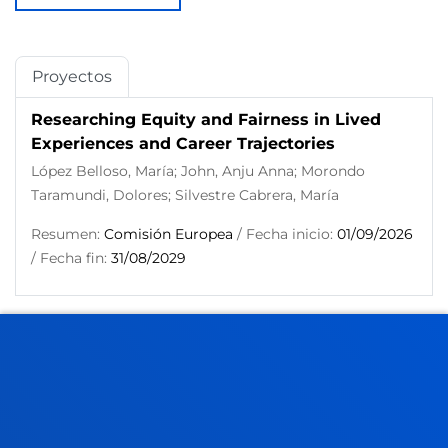
Proyectos
Researching Equity and Fairness in Lived
Experiences and Career Trajectories
López Belloso, María; John, Anju Anna; Morondo
Taramundi, Dolores; Silvestre Cabrera, María
Resumen:
Comisión Europea
/ Fecha inicio:
01/09/2026
/ Fecha fin:
31/08/2029
FACULTADES
INFORMACIÓN DE INTERÉS