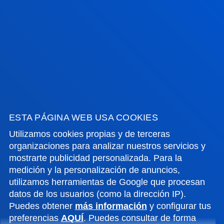
ACTUALIDAD
GESTIONES Y TRÁMITES
Campus Bilbao
Conoce el campus
+34 944 139 000
ESTA PÁGINA WEB USA COOKIES
Contacto
Utilizamos cookies propias y de terceras
Campus San Sebastián
organizaciones para analizar nuestros servicios y
mostrarte publicidad personalizada. Para la
Conoce el campus
medición y la personalización de anuncios,
+34 943 326 600
utilizamos herramientas de Google que procesan
Contacto
datos de los usuarios (como la dirección IP).
Puedes obtener
más información
y configurar tus
Sede Vitoria
preferencias
AQUÍ
. Puedes consultar de forma