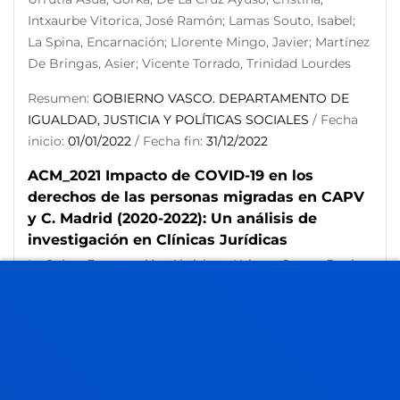
Intxaurbe Vitorica, José Ramón; Lamas Souto, Isabel;
La Spina, Encarnación; Llorente Mingo, Javier; Martínez
De Bringas, Asier; Vicente Torrado, Trinidad Lourdes
Resumen:
GOBIERNO VASCO. DEPARTAMENTO DE
IGUALDAD, JUSTICIA Y POLÍTICAS SOCIALES
/ Fecha
inicio:
01/01/2022
/ Fecha fin:
31/12/2022
ACM_2021 Impacto de COVID-19 en los
derechos de las personas migradas en CAPV
y C. Madrid (2020-2022): Un análisis de
investigación en Clínicas Jurídicas
La Spina, Encarnación; Abrisketa Uriarte, Joana; Benito
Sánchez, Demelsa; Canedo Arrillaga, Jose Ramon; De
La Cruz Ayuso, Cristina; Martínez De Bringas, Asier;
Morondo Taramundi, Dolores; Mugarra Elorriaga,
Aitziber; Nagore Casas, Maria
Resumen:
Aristos Campus Mundus
/ Fecha inicio: