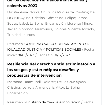
de los Derechos Humanos individuales y
colectivos 2023
Urrutia Asua, Gorka; Churruca Muguruza, Cristina; De
La Cruz Ayuso, Cristina; Gómez Isa, Felipe; Lamas
Souto, Isabel; La Spina, Encarnación; Llorente Mingo,
Javier; Morondo Taramundi, Dolores; Vicente Torrado,
Trinidad Lourdes
Resumen:
GOBIERNO VASCO. DEPARTAMENTO DE
IGUALDAD, JUSTICIA Y POLÍTICAS SOCIALES
/ Fecha
inicio:
01/01/2023
/ Fecha fin:
31/12/2023
Resiliencia del derecho antidiscriminatorio a
los sesgos y estereotipos: desafíos y
propuestas de intervención
Morondo Taramundi, Dolores; De La Cruz Ayuso,
Cristina; Ibarrola Armendariz, Aitor; La Spina,
Encarnación
Resumen:
Ministerio de Ciencia e Innovación
/ Fecha