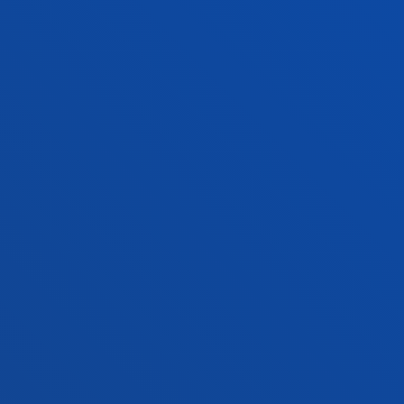
+34 944 139 000
Contacto
Campus San Sebastián
Conoce el campus
+34 943 326 600
Contacto
Sede Vitoria
Conoce la sede
+34 945 010 114
Contacto
Sede Madrid
Conoce la sede
+34 915 77 61 89