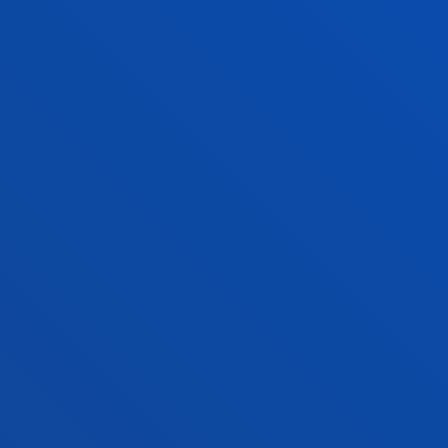
Urrutia Asua, Gorka; Vicente Torrado, Trinidad Lourdes
Resumen:
Diputación Foral de Bizkaia
/ Fecha inicio:
01/01/2016
/ Fecha fin:
31/12/2016
FACULTADES
INFORMACIÓN DE INTERÉS
ACTUALIDAD
GESTIONES Y TRÁMITES
Campus Bilbao
Conoce el campus