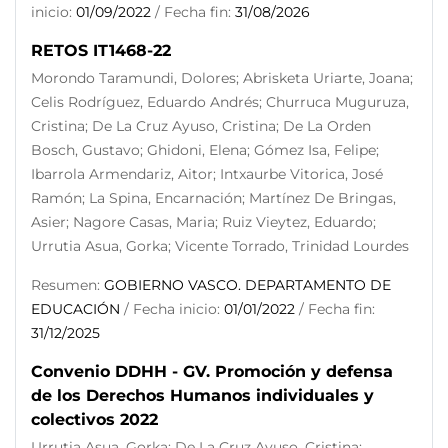
inicio:
01/09/2022
/ Fecha fin:
31/08/2026
RETOS IT1468-22
Morondo Taramundi, Dolores; Abrisketa Uriarte, Joana;
Celis Rodríguez, Eduardo Andrés; Churruca Muguruza,
Cristina; De La Cruz Ayuso, Cristina; De La Orden
Bosch, Gustavo; Ghidoni, Elena; Gómez Isa, Felipe;
Ibarrola Armendariz, Aitor; Intxaurbe Vitorica, José
Ramón; La Spina, Encarnación; Martínez De Bringas,
Asier; Nagore Casas, Maria; Ruiz Vieytez, Eduardo;
Urrutia Asua, Gorka; Vicente Torrado, Trinidad Lourdes
Resumen:
GOBIERNO VASCO. DEPARTAMENTO DE
EDUCACIÓN
/ Fecha inicio:
01/01/2022
/ Fecha fin:
31/12/2025
Convenio DDHH - GV. Promoción y defensa
de los Derechos Humanos individuales y
colectivos 2022
Urrutia Asua, Gorka; De La Cruz Ayuso, Cristina;