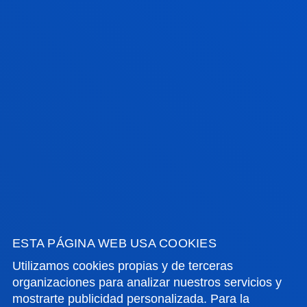
La Spina, Encarnación
Resumen:
Fundación BBVA
/ Fecha inicio:
15/09/2018
/
Fecha fin:
15/03/2020
2019 Evaluación del Programa Goihabe
La Spina, Encarnación; Urrutia Asua, Gorka
Resumen:
Diputación Foral de Bizkaia
/ Fecha inicio:
01/09/2018
/ Fecha fin:
31/05/2019
Encarnación La Spina. Ramon y Cajal 2018-
2023
La Spina, Encarnación
Resumen:
Ministerio de Economía y Competitividad
/
ESTA PÁGINA WEB USA COOKIES
Fecha inicio:
01/05/2018
/ Fecha fin:
30/04/2023
Utilizamos cookies propias y de terceras
La desigualdad compleja en las sociedades
organizaciones para analizar nuestros servicios y
plurales. Indicadores para las políticas
mostrarte publicidad personalizada. Para la