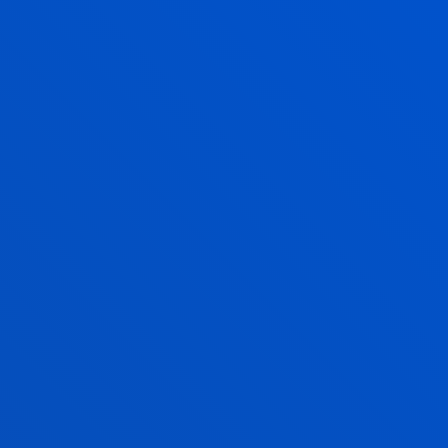
01/05/2021
/ Fecha fin:
31/07/2022
2019 Informe 2019 Evaluación del Programa
Goihabe
La Spina, Encarnación; Gonzalez Hidalgo, Eloísa;
Urrutia Asua, Gorka
Resumen:
Diputación Foral de Bizkaia
/ Fecha inicio:
01/01/2019
/ Fecha fin:
31/12/2019
Los retos de los derechos humanos a nivel
global en los próximos 20 años.
De La Cruz Ayuso, Cristina; Churruca Muguruza,
Cristina; Intxaurbe Vitorica, José Ramón; La Spina,
Encarnación; Morondo Taramundi, Dolores; Nagore
Casas, Maria; Urrutia Asua, Gorka
Resumen:
Gobierno Vasco Lehendakaritza
/ Fecha
inicio:
01/01/2019
/ Fecha fin:
31/12/2019
Reconocimiento GV equipo de investigación