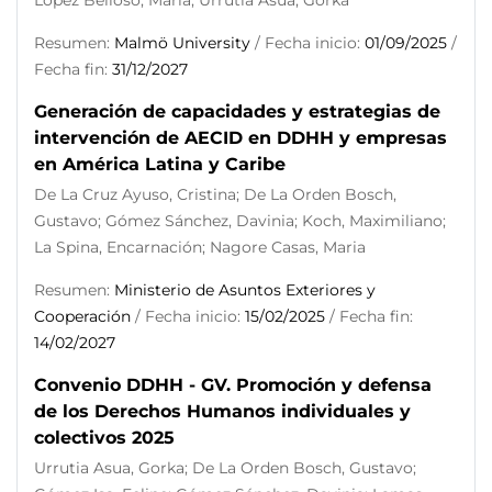
López Belloso, María; Urrutia Asua, Gorka
Resumen:
Malmö University
/ Fecha inicio:
01/09/2025
/
Fecha fin:
31/12/2027
Generación de capacidades y estrategias de
intervención de AECID en DDHH y empresas
en América Latina y Caribe
De La Cruz Ayuso, Cristina; De La Orden Bosch,
Gustavo; Gómez Sánchez, Davinia; Koch, Maximiliano;
La Spina, Encarnación; Nagore Casas, Maria
Resumen:
Ministerio de Asuntos Exteriores y
Cooperación
/ Fecha inicio:
15/02/2025
/ Fecha fin:
14/02/2027
Convenio DDHH - GV. Promoción y defensa
de los Derechos Humanos individuales y
colectivos 2025
Urrutia Asua, Gorka; De La Orden Bosch, Gustavo;