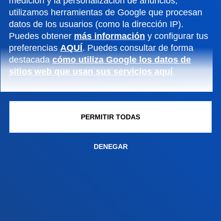
medición y la personalización de anuncios,
Sede Vitoria
utilizamos herramientas de Google que procesan
Conoce la sede
datos de los usuarios (como la dirección IP).
+34 945 010 114
Puedes obtener
más información
y configurar tus
Contacto
preferencias
AQUÍ
. Puedes consultar de forma
destacada
cómo utiliza Google los datos de
Sede Madrid
sitios web que usan sus servicios aquí
.
Conoce la sede
+34 915 77 61 89
Contacto
PERMITIR TODAS
DENEGAR
Contacto
Buzón de sugerencias
Politicas de privacidad y aviso legal
Canal ético