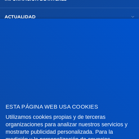
ACTUALIDAD
GESTIONES Y TRÁMITES
Campus Bilbao
Conoce el campus
+34 944 139 000
Contacto
Campus San Sebastián
ESTA PÁGINA WEB USA COOKIES
Conoce el campus
+34 943 326 600
Utilizamos cookies propias y de terceras
organizaciones para analizar nuestros servicios y
Contacto
mostrarte publicidad personalizada. Para la