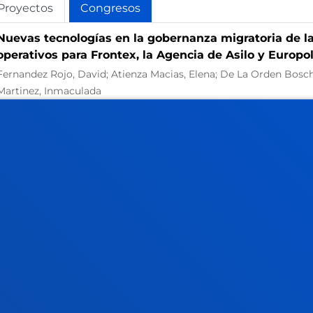
Proyectos
Congresos
Nuevas tecnologías en la gobernanza migratoria de la 
operativos para Frontex, la Agencia de Asilo y Europo
Fernandez Rojo, David; Atienza Macias, Elena; De La Orden Bosch,
Martinez, Inmaculada
Resumen:
Ministerio de Ciencia e Innovación
/ Fecha inicio:
01/0
Universidad inclusiva 2025/26: Acciones por los derec
Armaza Armaza, Emilio José; Atienza Macias, Elena; Emaldi Cirion,
Resumen:
Ministerio de Asuntos Exteriores y Cooperación
/ Fecha