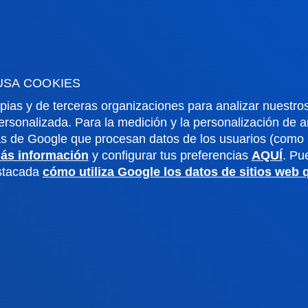
rmación de interés
Actualidad
dario académico
Deusto Agenda
teca
Noticias
USA COOKIES
o Campus
Redes Sociales
pias y de terceras organizaciones para analizar nuestros
io Mayor
Revista Deusto
ersonalizada. Para la medición y la personalización de 
o Alumni
Blogs
as de Google que procesan datos de los usuarios (como l
o universitario
Gabinete de prensa
ás información
y configurar tus preferencias
AQUÍ
. Pu
aciones
estacada
cómo utiliza Google los datos de sitios web
us San Sebastián
Sede Vitoria
noce el campus
Conoce la sede
4 943 326 600
+34 945 010 114
ontacto
Contacto