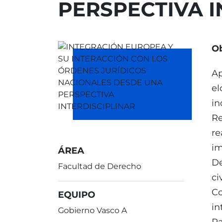
PERSPECTIVA I
Ob
Ap
el
in
Re
re
im
ÁREA
De
Facultad de Derecho
civ
Co
EQUIPO
in
Gobierno Vasco A