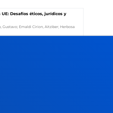
UE: Desafíos éticos, jurídicos y
l
 Gustavo; Emaldi Cirion, Aitziber; Herbosa
9/2025
/ Fecha fin:
31/08/2029
hos de las personas trans
 Aitziber; López Gorostidi, Jon
 inicio:
01/09/2025
/ Fecha fin:
30/04/2026