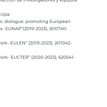
tracción de investigadores y equipos
cipa:
ic dialogue: promoting European
s- EUNAP”(2019-2023), (610740-
k- EULEN” (2019-2023), (611042-
ork- EUCTER” (2020-2023), 620541-