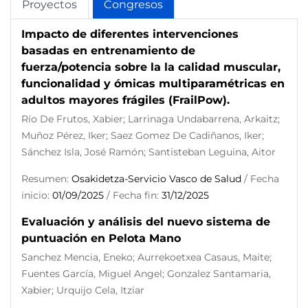
Proyectos
Congresos
Impacto de diferentes intervenciones
basadas en entrenamiento de
fuerza/potencia sobre la la calidad muscular,
funcionalidad y ómicas multiparamétricas en
adultos mayores frágiles (FrailPow).
Río De Frutos, Xabier; Larrinaga Undabarrena, Arkaitz;
Muñoz Pérez, Iker; Saez Gomez De Cadiñanos, Iker;
Sánchez Isla, José Ramón; Santisteban Leguina, Aitor
Resumen:
Osakidetza-Servicio Vasco de Salud
/ Fecha
inicio:
01/09/2025
/ Fecha fin:
31/12/2025
Evaluación y análisis del nuevo sistema de
puntuación en Pelota Mano
Sanchez Mencia, Eneko; Aurrekoetxea Casaus, Maite;
Fuentes García, Miguel Angel; Gonzalez Santamaria,
Xabier; Urquijo Cela, Itziar