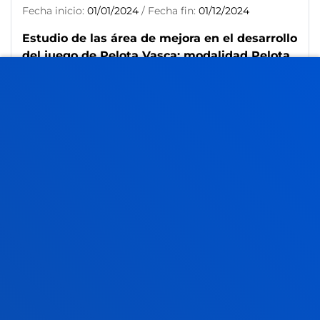
Fecha inicio:
01/01/2024
/ Fecha fin:
01/12/2024
Estudio de las área de mejora en el desarrollo
del juego de Pelota Vasca: modalidad Pelota
Mano
Aurrekoetxea Casaus, Maite; Gonzalez Santamaria,
Xabier; Sanchez Mencia, Eneko
Resumen:
BIKO PILOTA
/ Fecha inicio:
20/05/2023
/
Fecha fin:
31/12/2023
Hábitos deportivos de la población escolar de
Bizkaia 2022
Aurrekoetxea Casaus, Maite; Borrajo Mena, Erika;
Garalde Gorostola, Alain; Gonzalez Santamaria, Xabier;
Hernández Simal, Lander; Lazaro Fernandez, Yolanda;
Roa Mora, Danel; Rubio Florido, Isabel; Sanchez Mencia,
Eneko; Urquijo Cela, Itziar
Resumen:
Diputación Foral de Bizkaia
/ Fecha inicio: