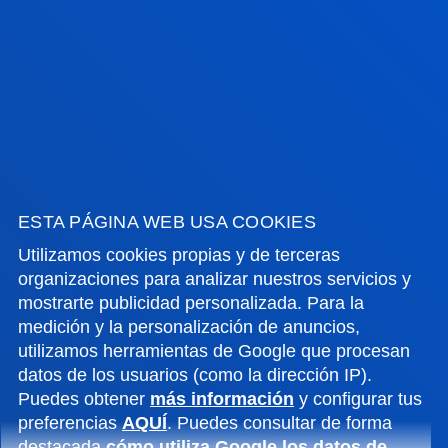
01/01/2023
/ Fecha fin:
30/06/2023
FACULTADES
INFORMACIÓN DE INTERÉS
ESTA PÁGINA WEB USA COOKIES
ACTUALIDAD
Utilizamos cookies propias y de terceras
organizaciones para analizar nuestros servicios y
GESTIONES Y TRÁMITES
mostrarte publicidad personalizada. Para la
medición y la personalización de anuncios,
utilizamos herramientas de Google que procesan
Campus Bilbao
datos de los usuarios (como la dirección IP).
Conoce el campus
Puedes obtener
más información
y configurar tus
+34 944 139 000
preferencias
AQUÍ
. Puedes consultar de forma
destacada
cómo utiliza Google los datos de
Contacto