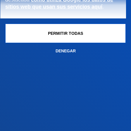
sitios web que usan sus servicios aquí
.
Campus San Sebastián
Conoce el campus
+34 943 326 600
PERMITIR TODAS
Contacto
DENEGAR
Sede Vitoria
Conoce la sede
+34 945 010 114
Contacto
Sede Madrid
Conoce la sede
+34 915 77 61 89
Contacto