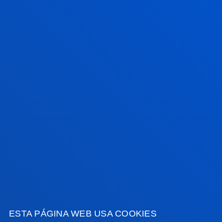
Resumen:
SEPAR- Sociedad Española de Neumología y
Cirugía Torácica
/ Fecha inicio:
01/06/2023
/ Fecha fin:
31/05/2026
Factores predictores de la mejoría con
tratamiento conservador de fisioterapia en
pacientes con cervicalgia crónica no
específica,
Arbillaga Etxarri, Ane; Lascurain Aguirrebeña, Ion;
Casado Zumeta, Xabat; Villanueva Ruiz, Iker; Cervantes
Benitez, Ander; Zabala Mata, Iosu
Fecha inicio:
01/01/2023
/ Fecha fin:
31/12/2025
FACULTADES
ESTA PÁGINA WEB USA COOKIES
INFORMACIÓN DE INTERÉS