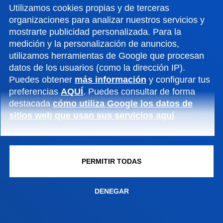
Utilizamos cookies propias y de terceras
organizaciones para analizar nuestros servicios y
ACTUALIDAD
mostrarte publicidad personalizada. Para la
medición y la personalización de anuncios,
GESTIONES Y TRÁMITES
utilizamos herramientas de Google que procesan
datos de los usuarios (como la dirección IP).
Puedes obtener
más información
y configurar tus
Campus Bilbao
preferencias
AQUÍ
. Puedes consultar de forma
Conoce el campus
destacada
cómo utiliza Google los datos de
sitios web que usan sus servicios aquí
.
+34 944 139 000
Contacto
Campus San Sebastián
PERMITIR TODAS
Conoce el campus
+34 943 326 600
DENEGAR
Contacto