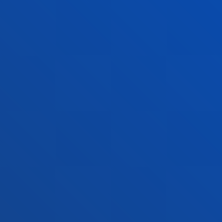
Sede Vitoria
Conoce la sede
+34 945 010 114
Contacto
Sede Madrid
Conoce la sede
+34 915 77 61 89
Contacto
Contacto
Buzón de sugerencias
Politicas de privacidad y aviso legal
Canal ético