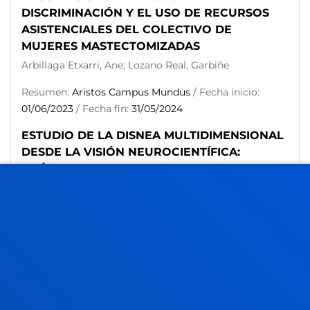
DISCRIMINACIÓN Y EL USO DE RECURSOS
ASISTENCIALES DEL COLECTIVO DE
MUJERES MASTECTOMIZADAS
Arbillaga Etxarri, Ane; Lozano Real, Garbiñe
Resumen:
Aristos Campus Mundus
/ Fecha inicio:
01/06/2023
/ Fecha fin:
31/05/2024
ESTUDIO DE LA DISNEA MULTIDIMENSIONAL
DESDE LA VISIÓN NEUROCIENTÍFICA:
ANÁLISIS DE LA ACTIVIDAD CEREBRAL Y
MECANISMOS PERIFÉRICOS MUSCULARES
EN REPOSO, ESFUERZO Y CON DIFERENTES
SOPORTES.
Arbillaga Etxarri, Ane; Azkuenaga Fernandez, Maider;
Bilbao San Pedro, Ibone; Cervantes Benitez, Ander;
Gascón Garayoa, Javier; Mazzucco Mazzucco,
Guillermo; Mendiluce Ochandorena, Leire