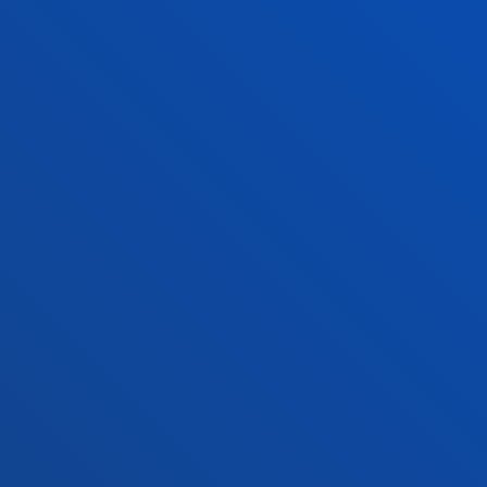
Sede Vitoria
Conoce la sede
+34 945 010 114
Contacto
Sede Madrid
Conoce la sede
+34 915 77 61 89
Contacto
Contacto
Buzón de sugerencias