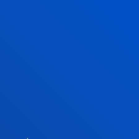
23 de febrero
- 26 de febrero
Dirección:
Avda. de la Universidades 24
48007 Bilbao
Contacto:
944 139 203
master.educacionydeporte@deusto.es
Comparte:
FACULTADES