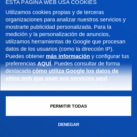
ESTA PÁGINA WEB USA COOKIES
INFORMACIÓN DE INTERÉS
Utilizamos cookies propias y de terceras
organizaciones para analizar nuestros servicios y
ACTUALIDAD
mostrarte publicidad personalizada. Para la
medición y la personalización de anuncios,
utilizamos herramientas de Google que procesan
GESTIONES Y TRÁMITES
datos de los usuarios (como la dirección IP).
Puedes obtener
más información
y configurar tus
Campus Bilbao
preferencias
AQUÍ
. Puedes consultar de forma
destacada
cómo utiliza Google los datos de
Conoce el campus
sitios web que usan sus servicios aquí
.
+34 944 139 000
Contacto
Campus San Sebastián
PERMITIR TODAS
Conoce el campus
+34 943 326 600
DENEGAR
Contacto