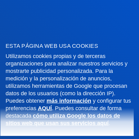
Campus Bilbao
Conoce el campus
+34 944 139 000
Contacto
ESTA PÁGINA WEB USA COOKIES
Campus San Sebastián
Utilizamos cookies propias y de terceras
organizaciones para analizar nuestros servicios y
Conoce el campus
mostrarte publicidad personalizada. Para la
+34 943 326 600
medición y la personalización de anuncios,
Contacto
utilizamos herramientas de Google que procesan
datos de los usuarios (como la dirección IP).
Sede Vitoria
Puedes obtener
más información
y configurar tus
preferencias
AQUÍ
. Puedes consultar de forma
Conoce la sede
destacada
cómo utiliza Google los datos de
+34 945 010 114
sitios web que usan sus servicios aquí
.
Contacto