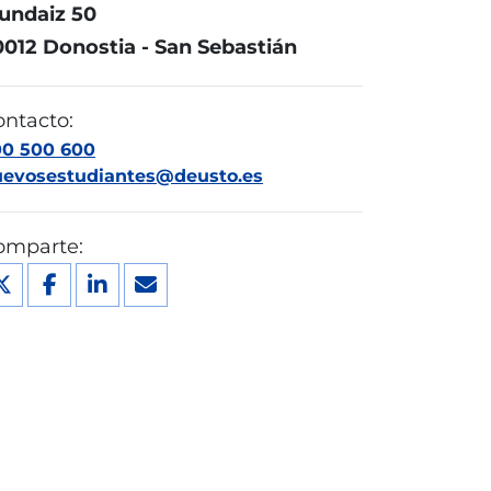
undaiz 50
0012 Donostia - San Sebastián
ontacto:
00 500 600
uevosestudiantes@deusto.es
omparte: