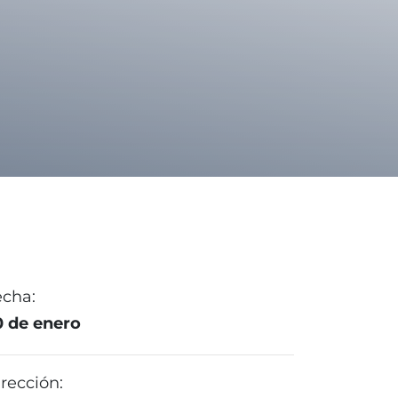
echa:
0 de enero
rección: