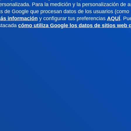
ersonalizada. Para la medición y la personalización de 
o universitario
Gabinete de prensa
as de Google que procesan datos de los usuarios (como l
aciones
ás información
y configurar tus preferencias
AQUÍ
. Pu
estacada
cómo utiliza Google los datos de sitios web
us San Sebastián
Sede Vitoria
noce el campus
Conoce la sede
4 943 326 600
+34 945 010 114
ontacto
Contacto
ivacidad y aviso
Canal
Mapa
ético
web
ados