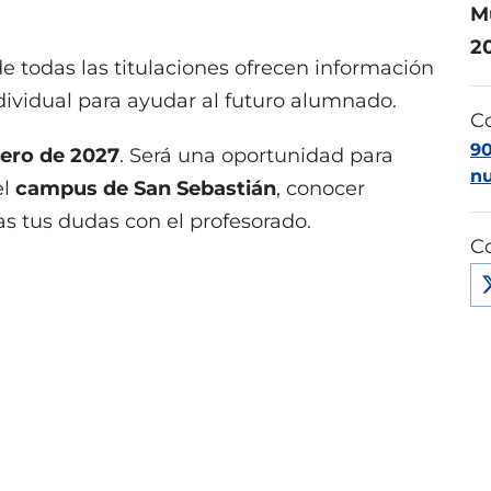
M
2
e todas las titulaciones ofrecen información
ividual para ayudar al futuro alumnado.
C
9
nero de 2027
. Será una oportunidad para
n
el
campus de San Sebastián
, conocer
as tus dudas con el profesorado.
C