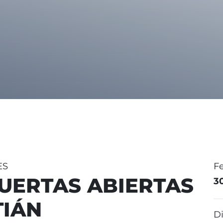
ES
F
UERTAS ABIERTAS
3
TIÁN
Di