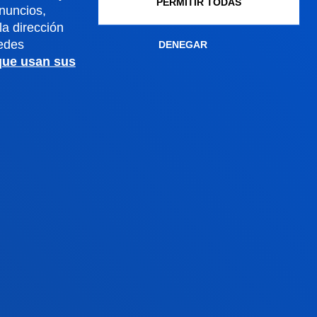
PERMITIR TODAS
anuncios,
Gestiones académicas
a dirección
edes
DENEGAR
 que usan sus
Sede Madrid
Conoce la sede
+34 915 77 61 89
Contacto