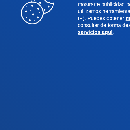
mostrarte publicidad p
Ingeniería
Archiv
utilizamos herramient
Teología
Public
IP). Puedes obtener
m
consultar de forma d
servicios aquí
.
Campus Bilbao
Camp
Conoce el campus
Co
+34 944 139 000
+3
Contacto
C
Contacto
Buzón de
Politicas de pr
sugerencias
legal
© 2025 - Todos los Derechos reserv