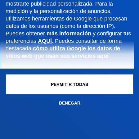
mostrarte publicidad personalizada. Para la
Conoce el campus
medición y la personalización de anuncios,
+34 944 139 000
utilizamos herramientas de Google que procesan
datos de los usuarios (como la dirección IP).
Contacto
Puedes obtener
más información
y configurar tus
Campus San Sebastián
preferencias
AQUÍ
. Puedes consultar de forma
destacada
cómo utiliza Google los datos de
Conoce el campus
sitios web que usan sus servicios aquí
.
+34 943 326 600
Contacto
Sede Vitoria
PERMITIR TODAS
Conoce la sede
DENEGAR
+34 945 010 114
Contacto
Sede Madrid
Conoce la sede