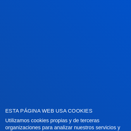
14h. Miércoles Cerrado.
Julio de 8:30 a 13:30h. Miércoles Cerrado.
Agosto cerrado.
FACULTADES
INFORMACIÓN DE INTERÉS
ACTUALIDAD
ESTA PÁGINA WEB USA COOKIES
GESTIONES Y TRÁMITES
Utilizamos cookies propias y de terceras
organizaciones para analizar nuestros servicios y
Campus Bilbao