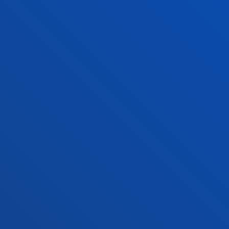
Contacto
Sede Vitoria
Conoce la sede
+34 945 010 114
Contacto
Sede Madrid
Conoce la sede
+34 915 77 61 89
Contacto