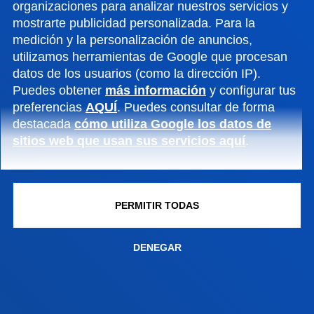
organizaciones para analizar nuestros servicios y
FACULTADES
mostrarte publicidad personalizada. Para la
medición y la personalización de anuncios,
INFORMACIÓN DE INTERÉS
utilizamos herramientas de Google que procesan
datos de los usuarios (como la dirección IP).
ACTUALIDAD
Puedes obtener
más información
y configurar tus
preferencias
AQUÍ
. Puedes consultar de forma
destacada
cómo utiliza Google los datos de
GESTIONES Y TRÁMITES
sitios web que usan sus servicios aquí
.
Campus Bilbao
Conoce el campus
PERMITIR TODAS
+34 944 139 000
Contacto
DENEGAR
Campus San Sebastián
Conoce el campus
+34 943 326 600