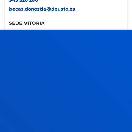
943 326 280
becas.donostia@deusto.es
SEDE VITORIA
Egibide-Arriaga
Portal de Arriaga, 62
01013 - Vitoria
945 010 114
becas.vitoria@deusto.es
Horario
Campus
Bilbao
Lunes a Viernes: 9:00 - 13:00
Además, Martes y Jueves: 15:00 - 17:00
Junio y julio: sólo mañana
Agosto: cerrado