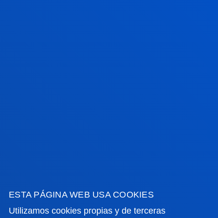
Campus
San Sebastian
Lunes a viernes: 9:00 - 13:00h
además, Martes de Jueves: 15:00 - 17:00
Junio y julio: sólo mañana
Agosto: cerrado
Sede
Vitoria
Lunes a Viernes de 13:30 a 19:30. Miércoles
Cerrado.
Junio, a partir del 20 cambia a mañana. De 9 a
14h. Miércoles Cerrado.
Julio de 8:30 a 13:30h. Miércoles Cerrado.
Agosto cerrado.
ESTA PÁGINA WEB USA COOKIES
Utilizamos cookies propias y de terceras