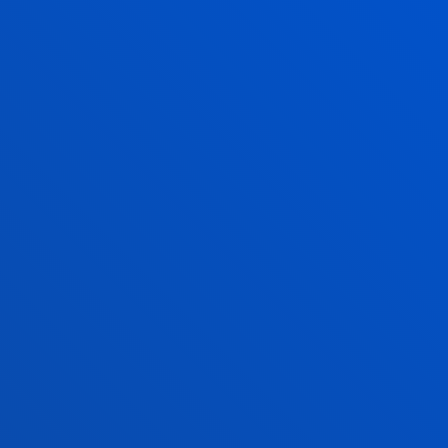
Tardes: martes y jueves: 14:30 - 16:00 (excepto
junio y julio)
Agosto cerrado.
Campus San Sebastián - Secretaría Genera
l
Mundaiz 50
20012 - Donostia - San Sebastián
943 326 310
secretaria-general.ss@deusto.es
Mañanas de lunes a viernes: 9:00 - 13:00
Tardes: martes y jueves: 14:30 - 16:00 (excepto
junio y julio)
Agosto cerrado.