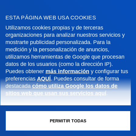
FACULTADES
ESTA PÁGINA WEB USA COOKIES
INFORMACIÓN DE INTERÉS
Utilizamos cookies propias y de terceras
organizaciones para analizar nuestros servicios y
mostrarte publicidad personalizada. Para la
ACTUALIDAD
medición y la personalización de anuncios,
utilizamos herramientas de Google que procesan
GESTIONES Y TRÁMITES
datos de los usuarios (como la dirección IP).
Puedes obtener
más información
y configurar tus
preferencias
AQUÍ
. Puedes consultar de forma
Campus Bilbao
destacada
cómo utiliza Google los datos de
Conoce el campus
sitios web que usan sus servicios aquí
.
+34 944 139 000
Contacto
PERMITIR TODAS
Campus San Sebastián
Conoce el campus