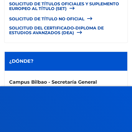
SOLICITUD DE TÍTULOS OFICIALES Y SUPLEMENTO
EUROPEO AL TÍTULO (SET)
SOLICITUD DE TÍTULO NO OFICIAL
SOLICITUD DEL CERTIFICADO-DIPLOMA DE
ESTUDIOS AVANZADOS (DEA)
¿DÓNDE?
Campus Bilbao - Secretaría General
Avenida de las Universidades 24
48007- Bilbao
telf:
944 139 003
(Ext. 2657)
certificados.bi@deusto.es
Mañanas de lunes a viernes: 9:00 - 13:00