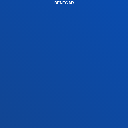
DENEGAR
+34 943 326 600
Contacto
Sede Vitoria
Conoce la sede
+34 945 010 114
Contacto
Sede Madrid
Conoce la sede
+34 915 77 61 89
Contacto