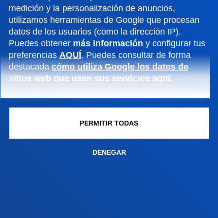
medición y la personalización de anuncios,
Conoce el campus
utilizamos herramientas de Google que procesan
+34 943 326 600
datos de los usuarios (como la dirección IP).
Contacto
Puedes obtener
más información
y configurar tus
preferencias
AQUÍ
. Puedes consultar de forma
Sede Vitoria
destacada
cómo utiliza Google los datos de
sitios web que usan sus servicios aquí
.
Conoce la sede
+34 945 010 114
Contacto
PERMITIR TODAS
Sede Madrid
Conoce la sede
DENEGAR
+34 915 77 61 89
Contacto