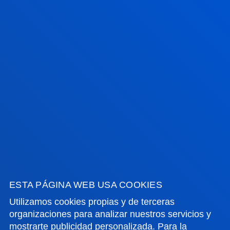
FACULTADES
INFORMACIÓN DE INTERÉS
ACTUALIDAD
GESTIONES Y TRÁMITES
Campus Bilbao
Conoce el campus
ESTA PÁGINA WEB USA COOKIES
+34 944 139 000
Utilizamos cookies propias y de terceras
Contacto
organizaciones para analizar nuestros servicios y
mostrarte publicidad personalizada. Para la
Campus San Sebastián