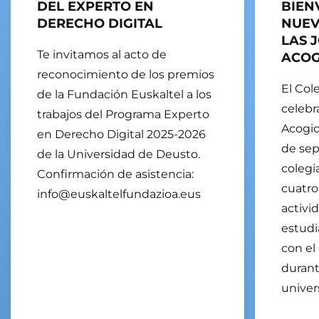
DEL EXPERTO EN
BIEN
DERECHO DIGITAL
NUEV
LAS 
Te invitamos al acto de
ACOG
reconocimiento de los premios
El Col
de la Fundación Euskaltel a los
celebr
trabajos del Programa Experto
Acogid
en Derecho Digital 2025-2026
de sep
de la Universidad de Deusto.
colegi
Confirmación de asistencia:
cuatro
info@euskaltelfundazioa.eus
activi
estudi
con el
durant
univers