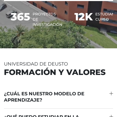
365
12K
PROYECTOS
ESTUDIANT
DE
CURSO
INVESTIGACIÓN
UNIVERSIDAD DE DEUSTO
FORMACIÓN Y VALORES
¿CUÁL ES NUESTRO MODELO DE
APRENDIZAJE?