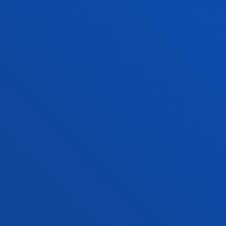
GESTIONES Y TRÁMITES
Campus Bilbao
Conoce el campus
+34 944 139 000
Contacto
Campus San Sebastián
Conoce el campus
+34 943 326 600
Contacto
Sede Vitoria
Conoce la sede
+34 945 010 114