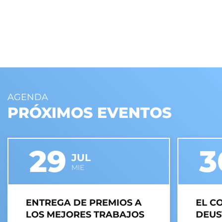
AGENDA
PRÓXIMOS EVENTOS
29
3
JUL
MIE
ENTREGA DE PREMIOS A
EL C
LOS MEJORES TRABAJOS
DEUS