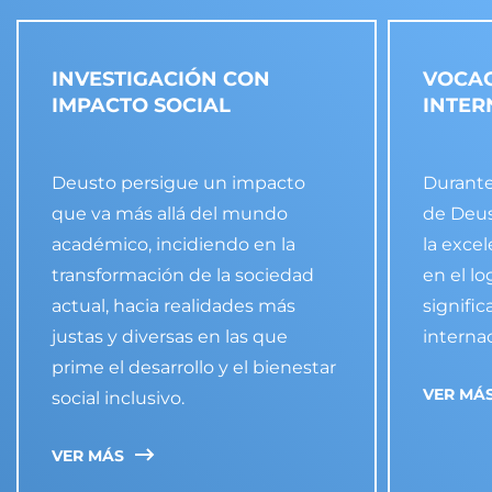
INVESTIGACIÓN CON
VOCA
IMPACTO SOCIAL
INTER
Deusto persigue un impacto
Durante
que va más allá del mundo
de Deus
académico, incidiendo en la
la exce
transformación de la sociedad
en el l
actual, hacia realidades más
signific
justas y diversas en las que
interna
prime el desarrollo y el bienestar
VER MÁ
social inclusivo.
VER MÁS