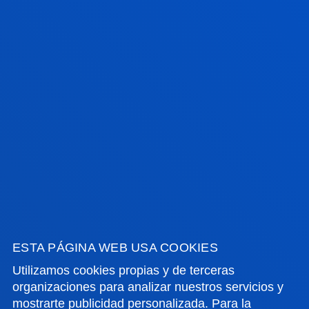
BILBAO, SAN SEBASTIÁN, VITORIA Y MADRID
CAMPUS Y SEDES
Campus Bilbao
Camp
ESTA PÁGINA WEB USA COOKIES
San 
Utilizamos cookies propias y de terceras
organizaciones para analizar nuestros servicios y
mostrarte publicidad personalizada. Para la