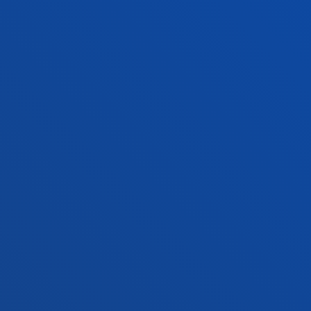
Contacto
Sede Madrid
Conoce la sede
+34 915 77 61 89
Contacto
Contacto
Buzón de sugerencias
Politicas de privacidad y aviso legal
Canal ético
Mapa web
© 2025 - Todos los Derechos reservados