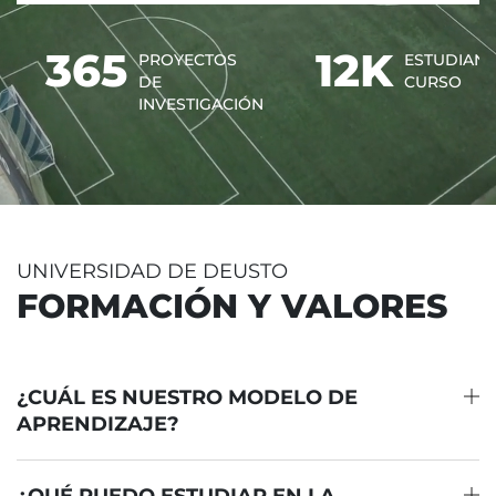
365
12K
PROYECTOS
ESTUDIANT
DE
CURSO
INVESTIGACIÓN
UNIVERSIDAD DE DEUSTO
FORMACIÓN Y VALORES
¿CUÁL ES NUESTRO MODELO DE
APRENDIZAJE?