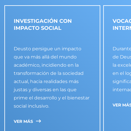
INVESTIGACIÓN CON
VOCA
IMPACTO SOCIAL
INTER
Deusto persigue un impacto
Durante
que va más allá del mundo
de Deus
académico, incidiendo en la
la exce
transformación de la sociedad
en el l
actual, hacia realidades más
signific
justas y diversas en las que
interna
prime el desarrollo y el bienestar
VER MÁ
social inclusivo.
VER MÁS