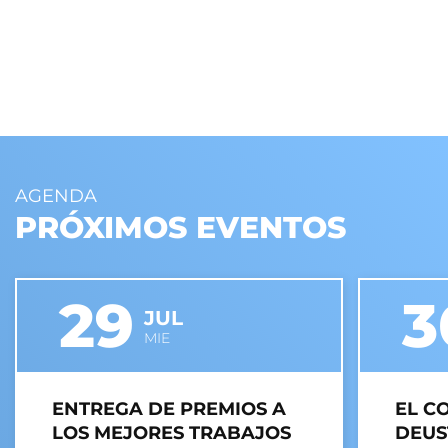
AGENDA
PRÓXIMOS EVENTOS
29
3
JUL
MIE
ENTREGA DE PREMIOS A
EL C
LOS MEJORES TRABAJOS
DEUS