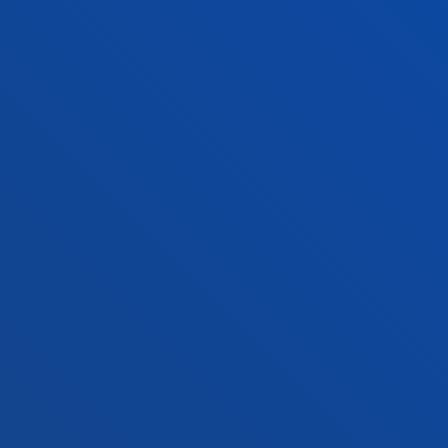
Contacto
Sede Madrid
Conoce la sede
+34 915 77 61 89
Contacto
Contacto
Buzón de sugerencias
Politicas de privacidad y aviso legal
Canal ético
Mapa web
© 2025 - Todos los Derechos reservados