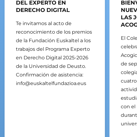
DEL EXPERTO EN
BIEN
DERECHO DIGITAL
NUEV
LAS 
Te invitamos al acto de
ACOG
reconocimiento de los premios
El Col
de la Fundación Euskaltel a los
celebr
trabajos del Programa Experto
Acogid
en Derecho Digital 2025-2026
de sep
de la Universidad de Deusto.
colegi
Confirmación de asistencia:
cuatro
info@euskaltelfundazioa.eus
activi
estudi
con el
durant
univers