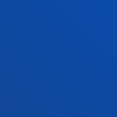
GESTIONES Y TRÁMITES
Campus Bilbao
Conoce el campus
+34 944 139 000
Contacto
Campus San Sebastián
Conoce el campus
+34 943 326 600
Contacto
Sede Vitoria
Conoce la sede
+34 945 010 114