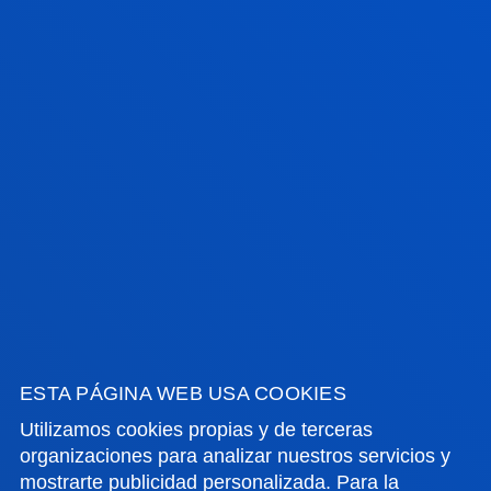
BILBAO, SAN SEBASTIÁN, VITORIA Y MADRID
CAMPUS Y SEDES
Campus Bilbao
Camp
ESTA PÁGINA WEB USA COOKIES
San 
Utilizamos cookies propias y de terceras
organizaciones para analizar nuestros servicios y
mostrarte publicidad personalizada. Para la